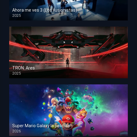
Ahora me ves 3 (Los ilusionistas)
2025
HD 1080p
TRON: Ares
2025
HD 1080p
Super Mario Galaxy la película
2026
HD 1080p