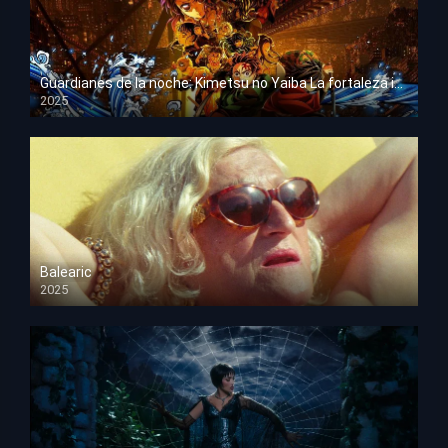
Guardianes de la noche: Kimetsu no Yaiba La fortaleza infinita
2025
HD 1080p
Balearic
2025
HD 1080p