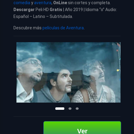
comedia
y
aventura
,
OnLine
sin cortes y completa.
Descargar
Peli HD
Gratis
| Año 2019 | Idioma “o” Audio:
Español – Latino – Subtitulada.
Descubre más
películas de Aventura
.
Ver