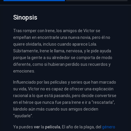
Sinopsis
Tras romper con Irene, los amigos de Víctor se
empeñan en encontrarle una nueva novia, pero él no
quiere olvidarla, incluso cuando aparece Lola.
Súbitamente, Irene le llama, nerviosa, y le pide ayuda
porque la gente a su alrededor se comporta de modo
diferente, como si hubieran perdido sus recuerdos y
emociones.
Influenciado por las películas y series que han marcado
su vida, Víctor no es capaz de ofrecer una explicación
racional a lo que está pasando, pero decide convertirse
en el héroe que nunca fue para Irene e ir a “rescatarla”,
liándolo aún más cuando sus amigos deciden
“ayudarle”.
Ya puedes
ver
la
película
,
El año de la plaga, del
género