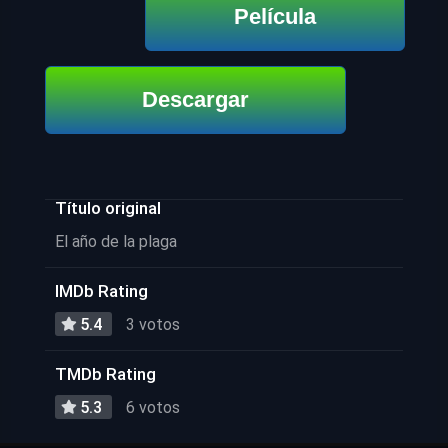
Película
Descargar
Título original
El año de la plaga
IMDb Rating
5.4
3 votos
TMDb Rating
5.3
6 votos