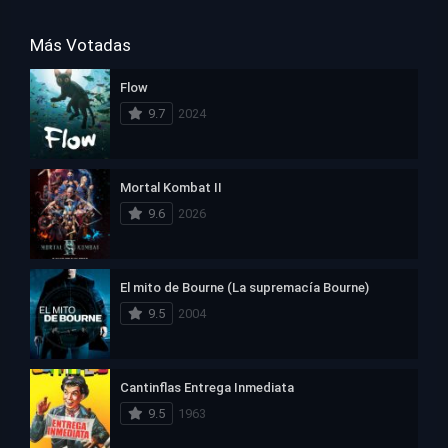
Más Votadas
Flow
9.7
2024
Mortal Kombat II
9.6
2026
El mito de Bourne (La supremacía Bourne)
9.5
2004
Cantinflas Entrega Inmediata
9.5
1963