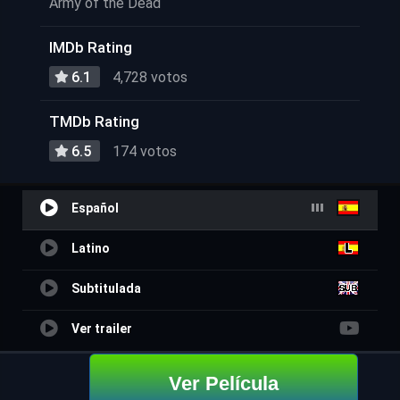
Army of the Dead
IMDb Rating
6.1
4,728 votos
TMDb Rating
6.5
174 votos
Español
Latino
Subtitulada
Ver trailer
Ver Película