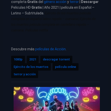
completa
Gratis
del
género acción
y
terror
|
Descargar
Peliculas HD
Gratis
| Año 2021 | película en Español –
Latino – Subtitulada.
Ejército de los muertos pelicula
completa en español latino repelis – cuevana
|
Ejército de
los muertos pelicula completa en castellano repelis –
cuevana. Películas netflix
Descubre más
películas de Acción
.
1080p
2021
descragar torrent
Ejército de los muertos
película online
terror y acción