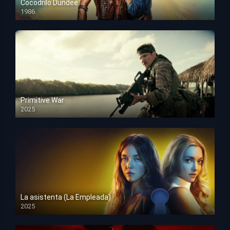
Cocodrilo Dundee
1986
HD 1080p
Primitive War
2025
HD 1080p
La asistenta (La Empleada)
2025
HD 1080p