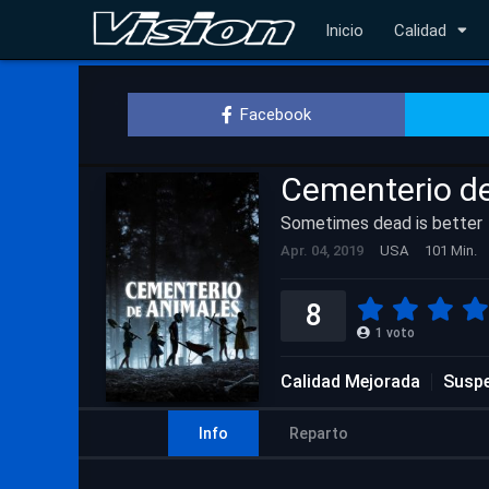
Inicio
Calidad
Facebook
Cementerio d
Sometimes dead is better
Apr. 04, 2019
USA
101 Min.
8
1
voto
Calidad Mejorada
Susp
Info
Reparto