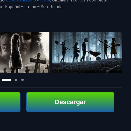
 del
género misterio
y
terror
,
OnLine
sin cortes y completa.
io: Español – Latino – Subtitulada.
Descargar