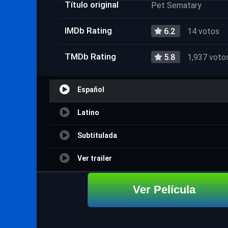
Título original
Pet Sematary
IMDb Rating
6.2
14 votos
TMDb Rating
5.8
1,937 voto
Español
Latino
Subtitulada
Ver trailer
Ver Película