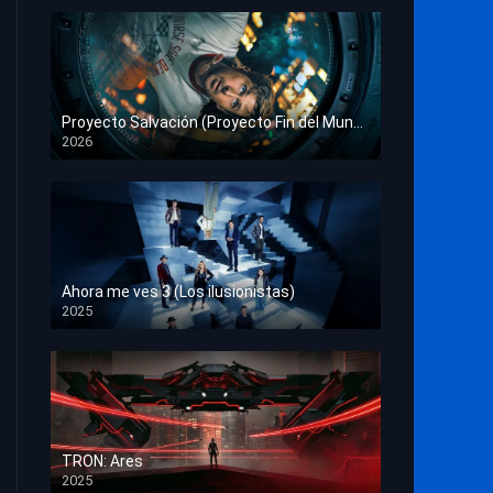
Proyecto Salvación (Proyecto Fin del Mundo)
2026
HD 1080p
Ahora me ves 3 (Los ilusionistas)
2025
HD 1080p
TRON: Ares
2025
HD 1080p