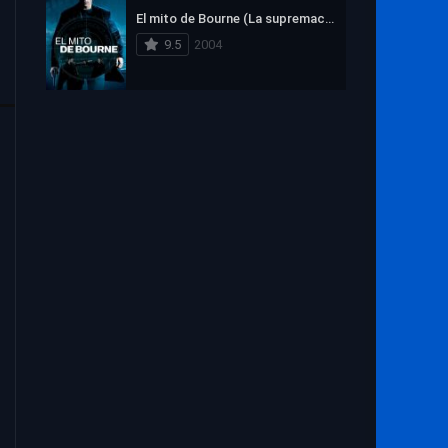
1972
1971
1970
El mito de Bourne (La supremacía Bourne)
1969
1968
1967
9.5
2004
1966
1965
1964
1963
1962
1961
1960
1959
1958
1957
1956
1955
1954
1953
1952
1951
1950
1949
1948
1947
1946
1945
1944
1943
1942
1941
1940
1939
1938
1937
1936
1935
1934