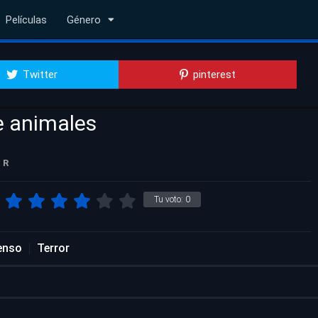
Películas
Género
Twitter
pinterest
e animales
R
Tu voto:
0
enso
Terror