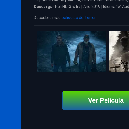
Ya puedes
ver
la
película
,
Cementerio de animales,
Descargar
Peli HD
Gratis
| Año 2019 | Idioma “o” Aud
Descubre más
películas de Terror
.
Ver Película