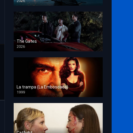
2026
HD 1080p
The Gates
2026
HD 1080p
La trampa (La Emboscada)
1999
HD 1080p
Catfight