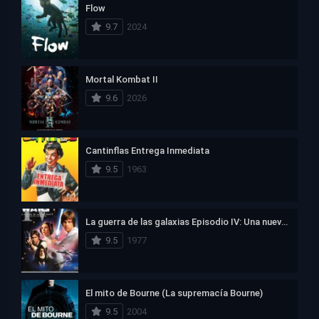
9.7
2024
Mortal Kombat II
9.6
2026
Cantinflas Entrega Inmediata
9.5
1963
La guerra de las galaxias Episodio IV: Una nueva esperanza
9.5
1977
El mito de Bourne (La supremacía Bourne)
9.5
2004