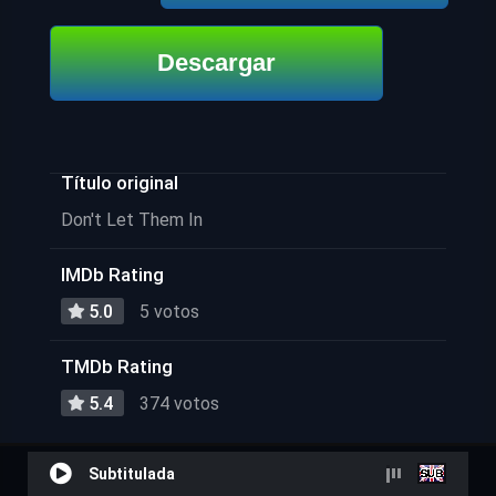
Descargar
Título original
Don't Let Them In
IMDb Rating
5.0
5 votos
TMDb Rating
5.4
374 votos
Subtitulada