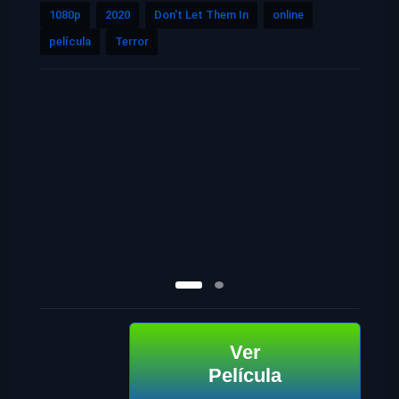
1080p
2020
Don't Let Them In
online
película
Terror
Ver
Película