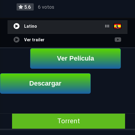
5.6
6 votos
Latino
Ver trailer
Ver Película
Descargar
Torrent