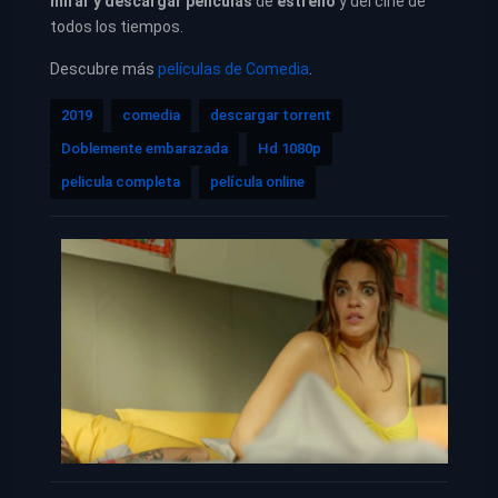
mirar y descargar películas
de
estreno
y del cine de
todos los tiempos.
Descubre más
películas de Comedia
.
2019
comedia
descargar torrent
Doblemente embarazada
Hd 1080p
pelicula completa
película online