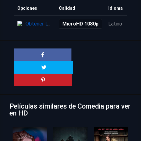
Opciones
Calidad
Idioma
Añad
Obtener torrent
MicroHD 1080p
Latino
6 añ
Películas similares de Comedia para ver
en HD