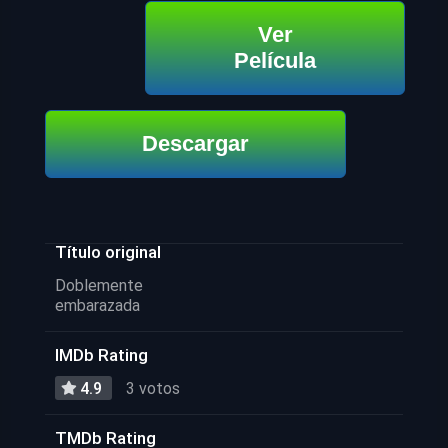
Ver
Película
Descargar
Título original
Doblemente
embarazada
IMDb Rating
4.9
3 votos
TMDb Rating