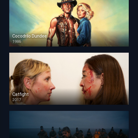
Cocodrilo Dundee
1986
HD 1080p
Catfight
2017
HD 720p