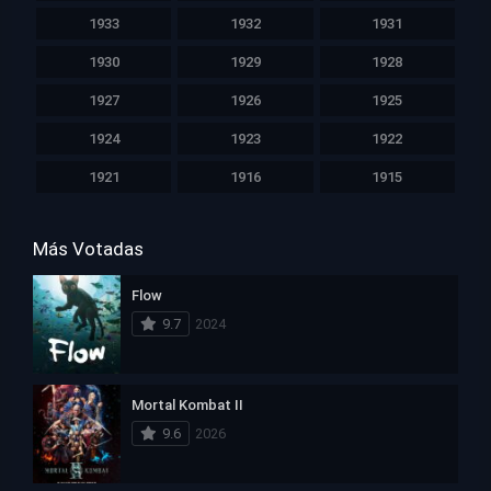
1933
1932
1931
1930
1929
1928
1927
1926
1925
1924
1923
1922
1921
1916
1915
Más Votadas
Flow
9.7
2024
Mortal Kombat II
9.6
2026