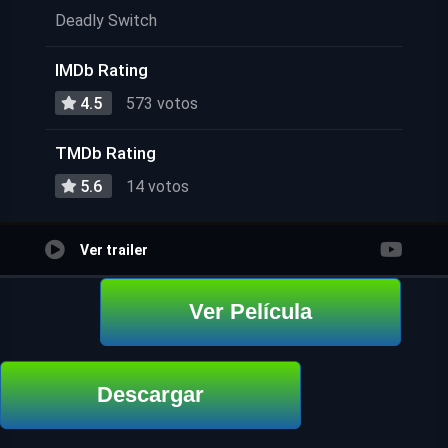
Deadly Switch
IMDb Rating
4.5
573 votos
TMDb Rating
5.6
14 votos
Ver trailer
Ver Película
Descargar