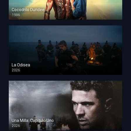
Cocodrilo Dundee
1986
HD 1080p
La Odisea
2026
TS Screener
Una Milla: Capítulo Uno
2026
HD 1080p