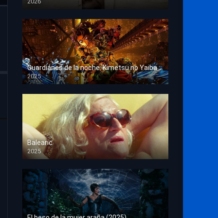
2026
HD 1080p
Guardianes de la noche: Kimetsu no Yaiba La fortaleza infinita
2025
HD 1080p
Balearic
2025
HD 1080p
El beso de la mujer araña (2025)