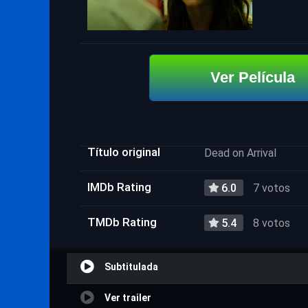
Ver Película
Título original
Dead on Arrival
IMDb Rating
6.0
7 votos
TMDb Rating
5.4
8 votos
Subtitulada
Ver trailer