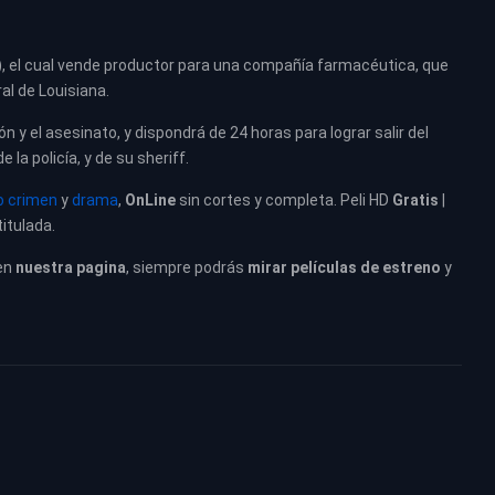
), el cual vende productor para una compañía farmacéutica, que
al de Louisiana.
ón y el asesinato, y dispondrá de 24 horas para lograr salir del
la policía, y de su sheriff.
o crimen
y
drama
,
OnLine
sin cortes y completa. Peli HD
Gratis
|
itulada.
en
nuestra pagina
, siempre podrás
mirar películas de estreno
y