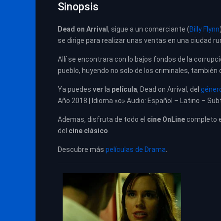
Sinopsis
Dead on Arrival
, sigue a un comerciante (
Billy Flynn
se dirige para realizar unas ventas en una ciudad rur
Allí se encontrara con lo bajos fondos de la corrupci
pueblo, huyendo no solo de los criminales, también de 
Ya puedes
ver
la
película
, Dead on Arrival, del
géner
Año 2018 | Idioma «o» Audio: Español – Latino – Subt
Ademas, disfruta de todo el
cine OnLine
completo 
del
cine clásico
.
Descubre más
películas de Drama
.