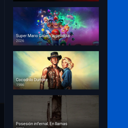
Super Mario Galaxy la película
2026
HD 1080p
Cocodrilo Dundee
1986
HD 1080p
Posesión infernal. En llamas