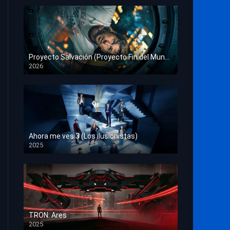
Proyecto Salvación (Proyecto Fin del Mundo)
2026
HD 1080p
Ahora me ves 3 (Los ilusionistas)
2025
HD 1080p
TRON: Ares
2025
HD 1080p