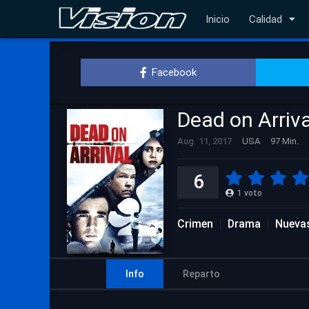
Inicio
Calidad
Facebook
Dead on Arriva
Aug. 11, 2017
USA
97 Min.
6
1
voto
Crimen
Drama
Nuevas
Info
Reparto