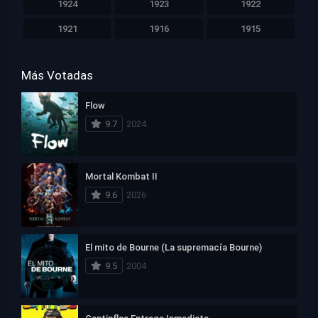
1924
1923
1922
1921
1916
1915
Más Votadas
Flow
9.7
2024
Mortal Kombat II
9.6
2026
El mito de Bourne (La supremacía Bourne)
9.5
2004