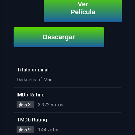
Ver
Película
Descargar
Título original
Darkness of Man
IMDb Rating
5.3
3,972 votos
TMDb Rating
5.9
144 votos