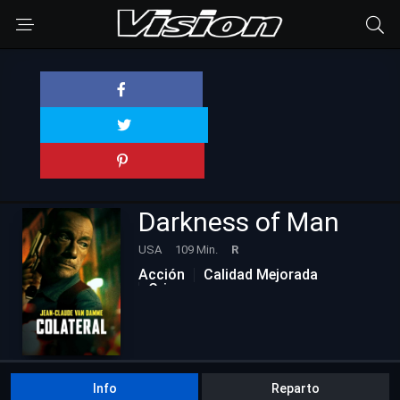
Darkness of Man
USA
109 Min.
R
Acción
Calidad Mejorada
Crimen
Info
Reparto