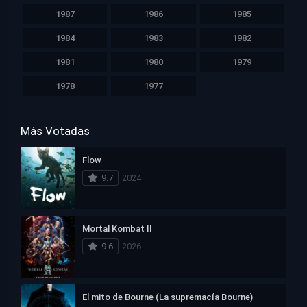
1987
1986
1985
1984
1983
1982
1981
1980
1979
1978
1977
Más Votadas
Flow
9.7
2024
Mortal Kombat II
9.6
2026
El mito de Bourne (La supremacía Bourne)