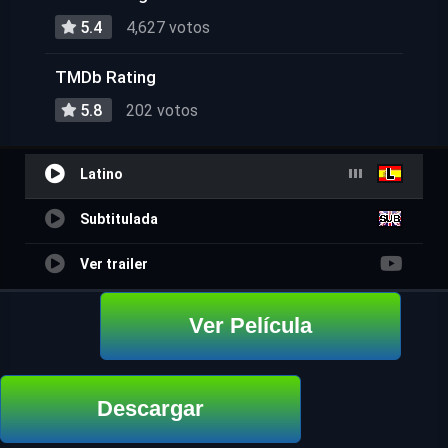
5.4
4,627 votos
TMDb Rating
5.8
202 votos
Latino
Subtitulada
Ver trailer
Ver Película
Descargar