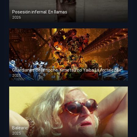
Posesión infernal. En llamas
2026
HD 1080p
Guardianes de la noche: Kimetsu no Yaiba La fortaleza infinita
2025
HD 1080p
Balearic
2025
HD 1080p