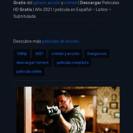
Gratis
del
género acción
y
crimen
|
Descargar
Peliculas
HD
Gratis
| Año 2021 | película en Español – Latino –
Subtitulada.
Dangerous pelicula completa en español
latino repelis – cuevana
|
Dangerous pelicula completa en
castellano repelis – cuevana. Películas netflix
Descubre más
películas de Acción
.
1080p
2021
crimen y acción
Dangerous
descargar torrent
pelicula completa
película online