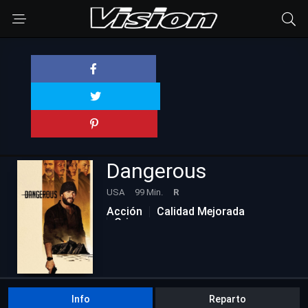
Dangerous
USA
99 Min.
R
Acción
Calidad Mejorada
Crimen
Info
Reparto