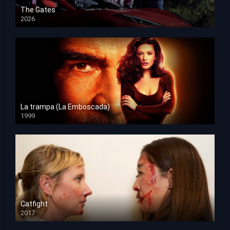
The Gates
2026
HD 1080p
La trampa (La Emboscada)
1999
HD 1080p
Catfight
2017
HD 720p