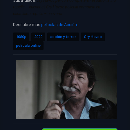
Subtitulada.
Cry Havoc pelicula completa en español latino
repelis – cuevana
|
Cry Havoc pelicula completa en
castellano repelis – cuevana
Descubre más
películas de Acción
.
1080p
2020
acción y terror
Cry Havoc
película online