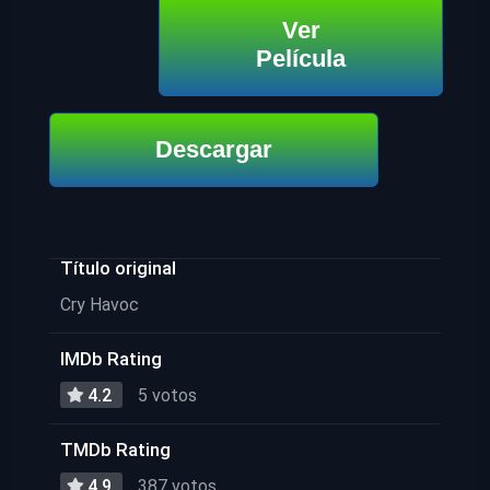
Ver
Película
Descargar
Título original
Cry Havoc
IMDb Rating
4.2
5 votos
TMDb Rating
4.9
387 votos