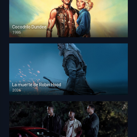
Cocodrilo Dundee
1986
HD 1080p
La muerte de Robin Hood
2026
HD 1080p