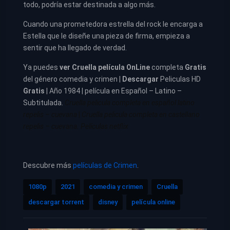
todo, podría estar destinada a algo más.
Cuando una prometedora estrella del rock le encarga a
Estella que le diseñe una pieza de firma, empieza a
sentir que ha llegado de verdad.
Ya puedes
ver
Cruella película
OnLine
completa
Gratis
del género comedia y crimen |
Descargar
Peliculas HD
Gratis
| Año 1984 | película en Español – Latino –
Subtitulada.
Cruella pelicula completa en español latino
repelis – cuevana
|
Cruella pelicula completa en castellano
repelis – cuevana. Películas netflix
Descubre más
películas de Crimen
.
1080p
2021
comedia y crimen
Cruella
descargar torrent
disney
película online