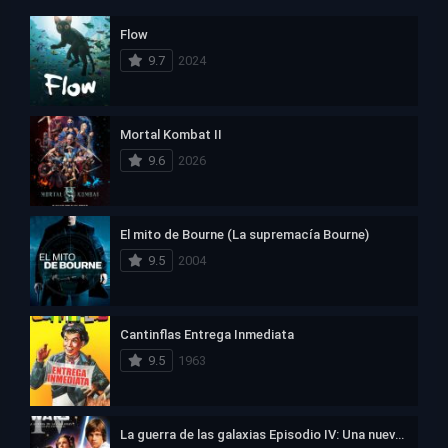
Flow
9.7
2024
Mortal Kombat II
9.6
2026
El mito de Bourne (La supremacía Bourne)
9.5
2004
Cantinflas Entrega Inmediata
9.5
1963
La guerra de las galaxias Episodio IV: Una nueva esperanza