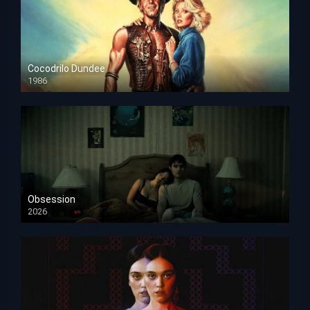
Cocodrilo Dundee
1986
HD 1080p
Obsession
2026
HD 1080p