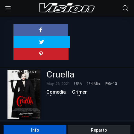
Cruella
May. 26, 2021
USA
134 Min.
PG-13
Comedia
Crimen
Estrénos en Cine
Info
Reparto