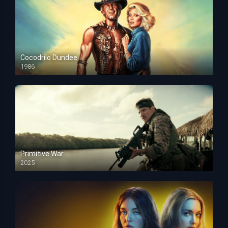
Cocodrilo Dundee
1986
HD 1080p
Primitive War
2025
HD 1080p