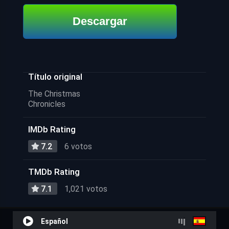
Descargar
Título original
The Christmas
Chronicles
IMDb Rating
7.2
6 votos
TMDb Rating
7.1
1,021 votos
Español