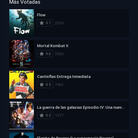
Más Votadas
Flow
9.7
2024
Mortal Kombat II
9.6
2026
Cantinflas Entrega Inmediata
9.5
1963
La guerra de las galaxias Episodio IV: Una nueva esperanza
9.5
1977