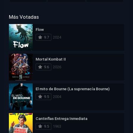
Más Votadas
Flow
9.7
2024
Mortal Kombat II
9.6
2026
El mito de Bourne (La supremacía Bourne)
9.5
2004
Cantinflas Entrega Inmediata
9.5
1963