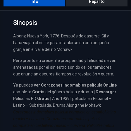
Info
Reparto
Sinopsis
Albany, Nueva York, 1776. Después de casarse, Gil y
Lana viajan al norte para instalarse en una pequeña
granja en el valle del río Mohawk.
Pero pronto su creciente prosperidad y felicidad se ven
amenazadas por el siniestro sonido de los tambores
que anuncian oscuros tiempos de revolución y guerra.
Ya puedes
ver
Corazones indomables película
OnLine
completa
Gratis
del género belica y drama |
Descargar
Peliculas HD
Gratis
| Año 1939 | película en Español –
Latino – Subtitulada. Drums Along the Mohawk
Corazones indomables pelicula completa en español latino
repelis – cuevana
|
Corazones indomables pelicula
completa en castellano repelis – cuevana. Películas netflix