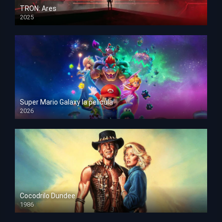
TRON: Ares
2025
HD 1080p
Super Mario Galaxy la película
2026
HD 1080p
Cocodrilo Dundee
1986
HD 1080p