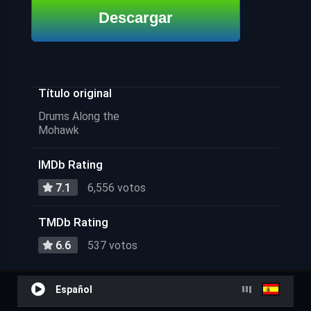
Descargar
Título original
Drums Along the
Mohawk
IMDb Rating
7.1
6,556 votos
TMDb Rating
6.6
537 votos
Español