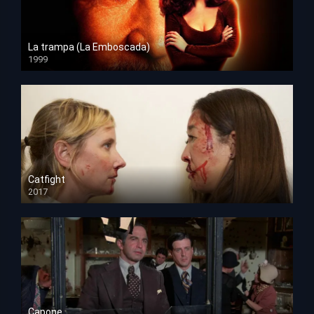
La trampa (La Emboscada)
1999
HD 1080p
Catfight
2017
HD 720p
Capone