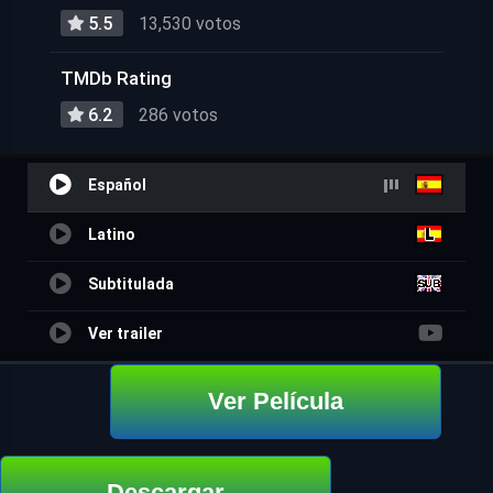
5.5
13,530 votos
TMDb Rating
6.2
286 votos
Español
Latino
Subtitulada
Ver trailer
Ver Película
Descargar