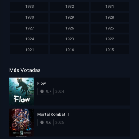
1933
1932
1931
1930
1929
1928
1927
1926
1925
1924
1923
1922
1921
1916
1915
Más Votadas
Flow
9.7
2024
Mortal Kombat II
9.6
2026