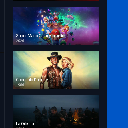
Super Mario Galaxy la película
2026
HD 1080p
Cocodrilo Dundee
1986
HD 1080p
La Odisea