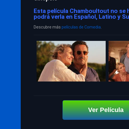
Esta película Chamboultout no se 
podrá verla en Español, Latino y Su
Descubre más
películas de Comedia
.
Ver Película