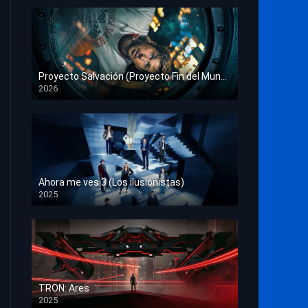
Proyecto Salvación (Proyecto Fin del Mundo)
2026
HD 1080p
Ahora me ves 3 (Los ilusionistas)
2025
HD 1080p
TRON: Ares
2025
HD 1080p