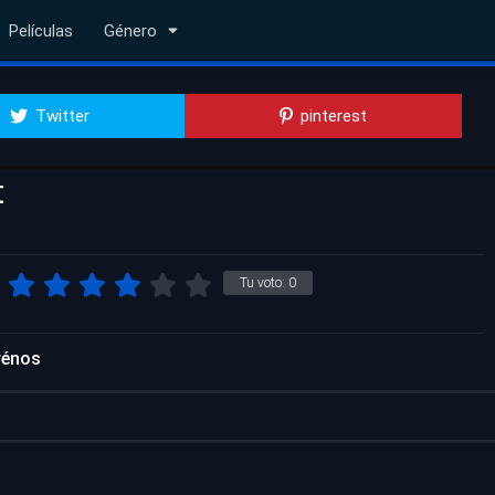
Películas
Género
Twitter
pinterest
t
Tu voto:
0
rénos