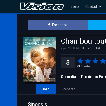
Inicio
Calidad
Facebook
Chamboultou
Apr. 03, 2019
Francia
PG
8
1
voto
Comedia
Proximos Est
Info
Reparto
Sinopsis