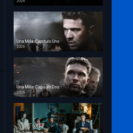
2026
TS Screener
Una Milla: Capítulo Uno
2026
HD 1080p
Una Milla: Capítulo Dos
2026
HD 1080p
Un buen chico