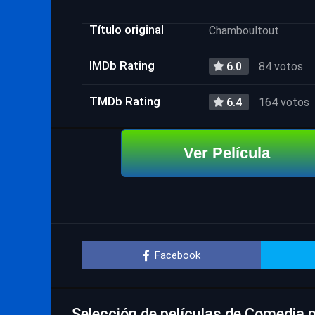
Título original
Chamboultout
IMDb Rating
6.0
84 votos
TMDb Rating
6.4
164 votos
Ver Película
Facebook
Selección de películas de Comedia 