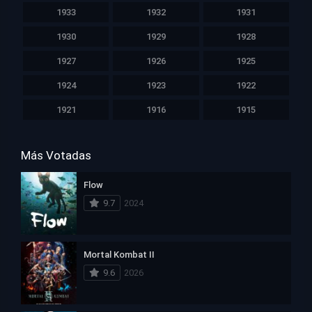
1933
1932
1931
1930
1929
1928
1927
1926
1925
1924
1923
1922
1921
1916
1915
Más Votadas
Flow
9.7
2024
Mortal Kombat II
9.6
2026