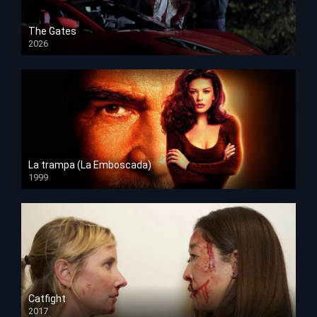
The Gates
2026
HD 1080p
La trampa (La Emboscada)
1999
HD 1080p
Catfight
2017