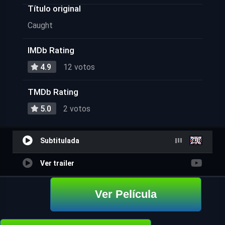
Título original
Caught
IMDb Rating
4.9
12 votos
TMDb Rating
5.0
2 votos
Subtitulada
Ver trailer
Ver Película