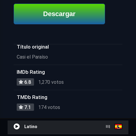
Descargar
Título original
Casi el Paraíso
IMDb Rating
6.8
1,270 votos
TMDb Rating
7.1
174 votos
Latino