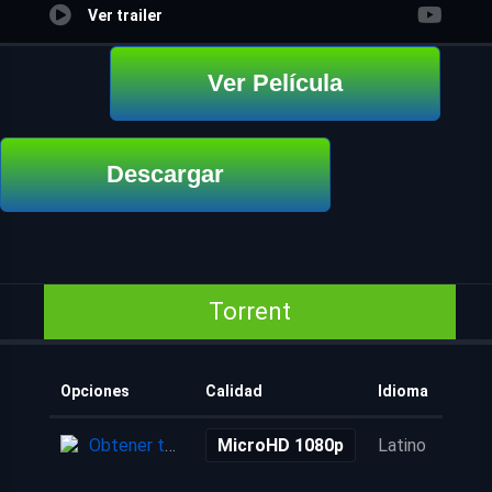
Ver trailer
Ver Película
Descargar
Torrent
Opciones
Calidad
Idioma
Añad
Obtener torrent
MicroHD 1080p
Latino
2 añ