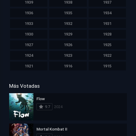
1939
1938
1937
1936
1935
1934
1933
1932
1931
1930
1929
1928
1927
1926
1925
1924
1923
1922
1921
1916
1915
Más Votadas
Flow
9.7
2024
Mortal Kombat II