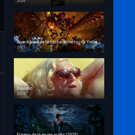
2026
HD 1080p
Guardianes de la noche: Kimetsu no Yaiba La fortaleza infinita
2025
HD 1080p
Balearic
2025
HD 1080p
El beso de la mujer araña (2025)