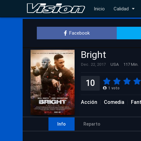
Inicio
Calidad
Facebook
Bright
Dec. 22, 2017
USA
117 Min.
10
1
voto
Acción
Comedia
Fan
Info
Reparto