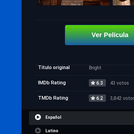
Ver Película
Título original
Bright
IMDb Rating
6.3
43 votos
TMDb Rating
6.2
3,842 voto
Español
Latino