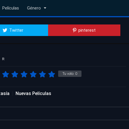
Películas
Género
Twitter
pinterest
R
Tu voto:
0
tasía
Nuevas Películas