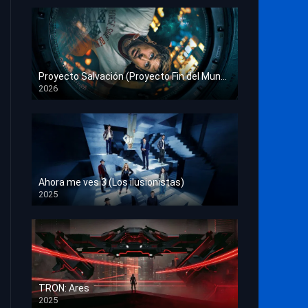
Proyecto Salvación (Proyecto Fin del Mundo)
2026
HD 1080p
Ahora me ves 3 (Los ilusionistas)
2025
HD 1080p
TRON: Ares
2025
HD 1080p