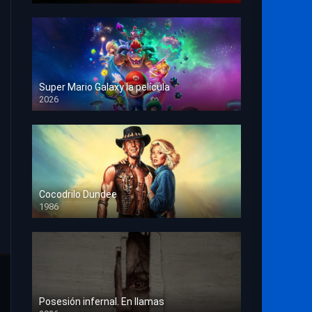
Super Mario Galaxy la película
2026
HD 1080p
Cocodrilo Dundee
1986
HD 1080p
Posesión infernal. En llamas