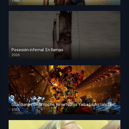
1986
HD 1080p
Posesión infernal. En llamas
2026
HD 1080p
Guardianes de la noche: Kimetsu no Yaiba La fortaleza infinita
2025
HD 1080p