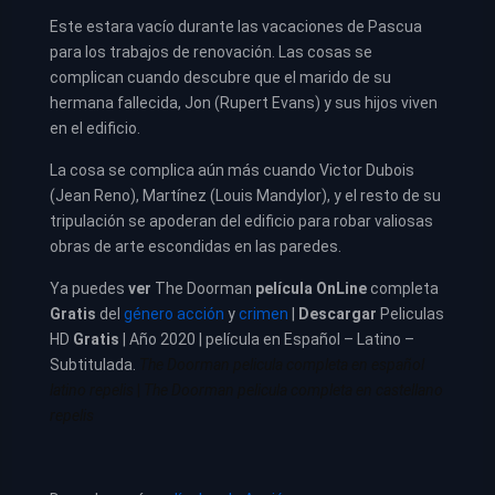
Este estara vacío durante las vacaciones de Pascua
para los trabajos de renovación. Las cosas se
complican cuando descubre que el marido de su
hermana fallecida, Jon (Rupert Evans) y sus hijos viven
en el edificio.
La cosa se complica aún más cuando Victor Dubois
(Jean Reno), Martínez (Louis Mandylor), y el resto de su
tripulación se apoderan del edificio para robar valiosas
obras de arte escondidas en las paredes.
Ya puedes
ver
The Doorman
película
OnLine
completa
Gratis
del
género acción
y
crimen
|
Descargar
Peliculas
HD
Gratis
| Año 2020 | película en Español – Latino –
Subtitulada.
The Doorman pelicula completa en español
latino repelis
|
The Doorman pelicula completa en castellano
repelis