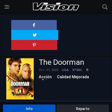
The Doorman
Oct. 01, 2020
USA
97 Min.
R
Acción
Calidad Mejorada
Crimen
Info
Reparto