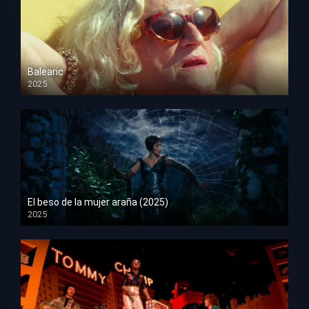
Balearic
2025
HD 1080p
El beso de la mujer araña (2025)
2025
HD 1080p