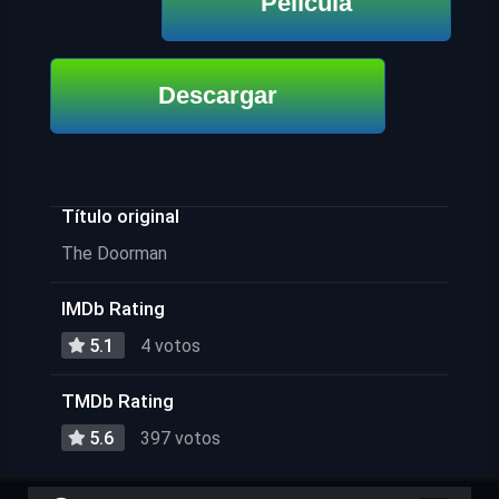
Película
Descargar
Título original
The Doorman
IMDb Rating
5.1
4 votos
TMDb Rating
5.6
397 votos