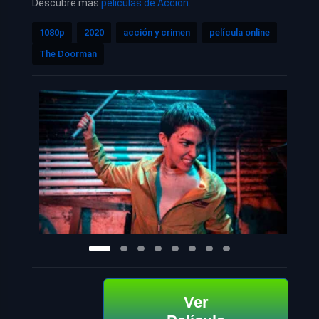
Descubre más
películas de Acción
.
1080p
2020
acción y crimen
película online
The Doorman
Ver