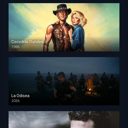
Cocodrilo Dundee
1986
HD 1080p
La Odisea
2026
TS Screener