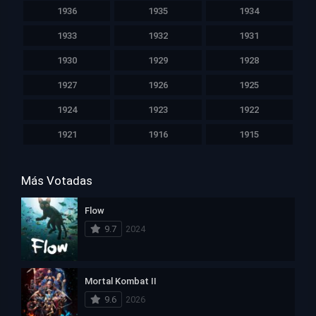
1936
1935
1934
1933
1932
1931
1930
1929
1928
1927
1926
1925
1924
1923
1922
1921
1916
1915
Más Votadas
Flow
9.7
2024
Mortal Kombat II
9.6
2026