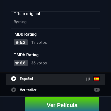
Título original
Børning
IMDb Rating
6.2
13 votos
TMDb Rating
6.8
36 votos
Español
Ver trailer
Ver Película