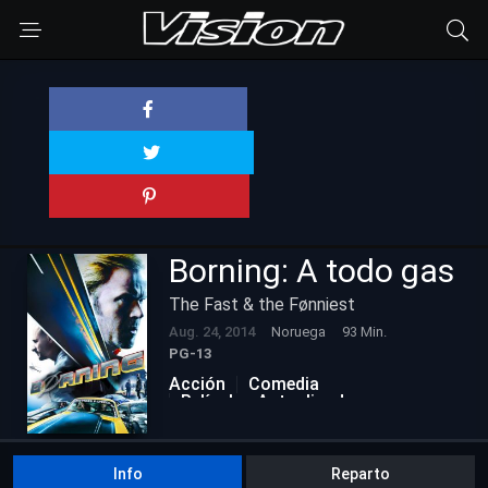
Borning: A todo gas
The Fast & the Fønniest
Aug. 24, 2014
Noruega
93 Min.
PG-13
Acción
Comedia
Películas Actualizadas
Info
Reparto