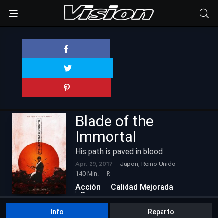
Blade of the
Immortal
His path is paved in blood.
Apr. 29, 2017
Japon, Reino Unido
140 Min.
R
Acción
Calidad Mejorada
Drama
Info
Reparto