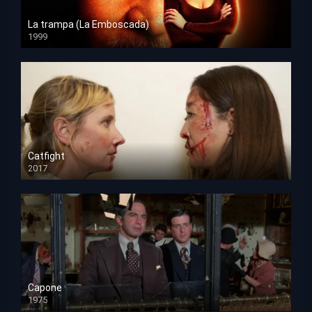
La trampa (La Emboscada)
1999
HD 1080p
Catfight
2017
HD 720p
Capone
1975
HD 1080p