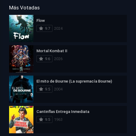
Más Votadas
Flow
9.7
2024
Mortal Kombat II
9.6
2026
El mito de Bourne (La supremacía Bourne)
9.5
2004
Cantinflas Entrega Inmediata
9.5
1963