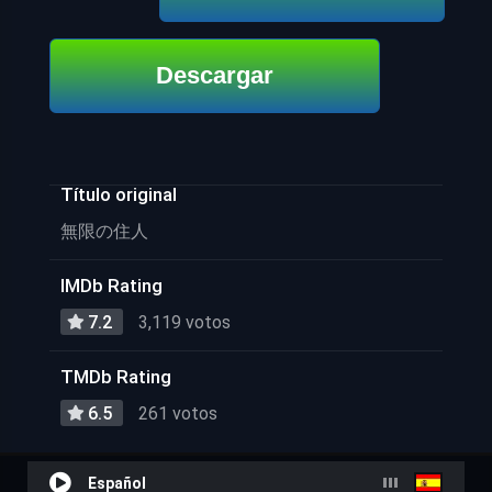
Descargar
Título original
無限の住人
IMDb Rating
7.2
3,119 votos
TMDb Rating
6.5
261 votos
Español