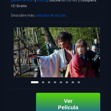
género acción
y
drama
, OnLine
sin cortes y
completa
.
HD
Gratis.
Descubre más
películas de Acción
.
Ver
Película