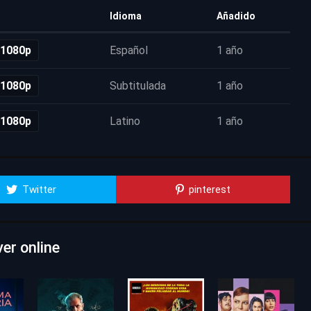
Idioma
Añadido
 1080p
Español
1 año
 1080p
Subtitulada
1 año
 1080p
Latino
1 año
Twitter
pinterest
er online