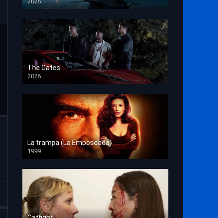
2026
HD 1080p
The Gates
2026
HD 1080p
La trampa (La Emboscada)
1999
HD 1080p
Catfight