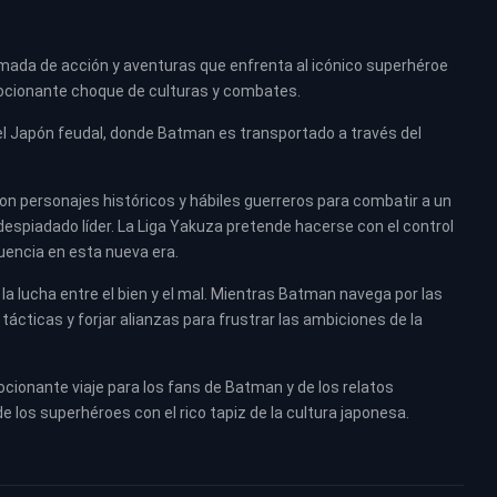
mada de acción y aventuras que enfrenta al icónico superhéroe
ocionante choque de culturas y combates.
 del Japón feudal, donde Batman es transportado a través del
con personajes históricos y hábiles guerreros para combatir a un
despiadado líder. La Liga Yakuza pretende hacerse con el control
uencia en esta nueva era.
 la lucha entre el bien y el mal. Mientras Batman navega por las
ácticas y forjar alianzas para frustrar las ambiciones de la
ionante viaje para los fans de Batman y de los relatos
de los superhéroes con el rico tapiz de la cultura japonesa.