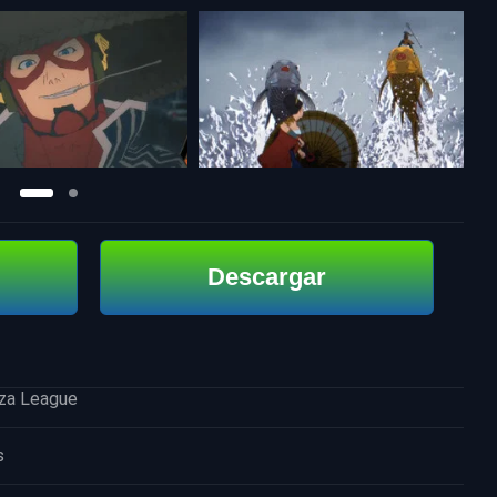
Descargar
uza League
s