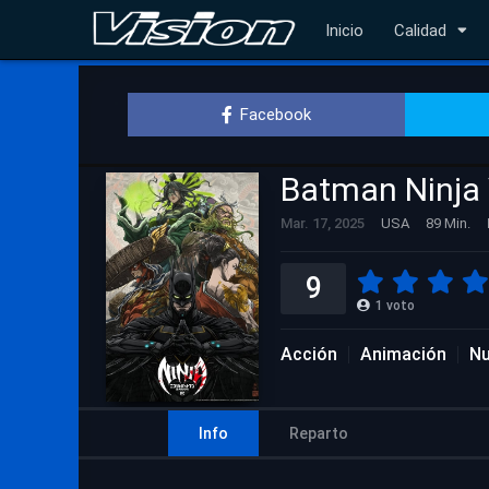
Inicio
Calidad
Facebook
Batman Ninja
Mar. 17, 2025
USA
89 Min.
9
1
voto
Acción
Animación
Nu
Info
Reparto