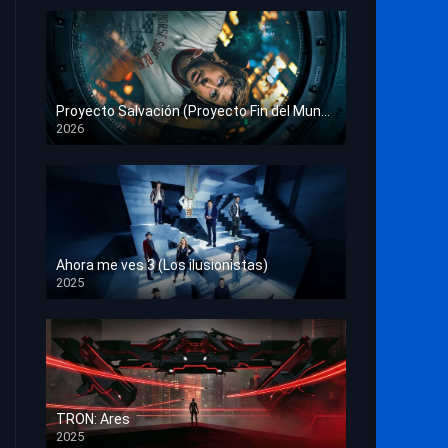
Proyecto Salvación (Proyecto Fin del Mundo)
2026
HD 1080p
Ahora me ves 3 (Los ilusionistas)
2025
HD 1080p
TRON: Ares
2025
HD 1080p