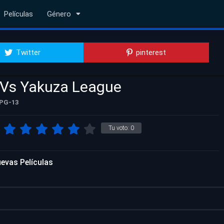
Películas
Género
Twitter
pinterest
 Vs Yakuza League
PG-13
Tu voto:
0
evas Películas