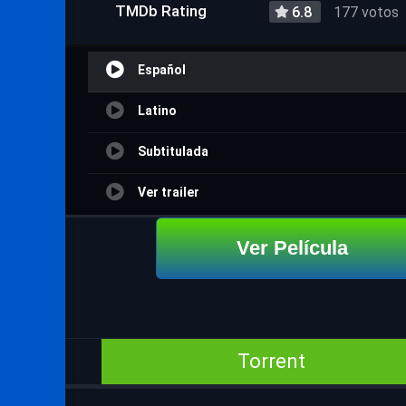
TMDb Rating
6.8
177 votos
Español
Latino
Subtitulada
Ver trailer
Ver Película
Torrent