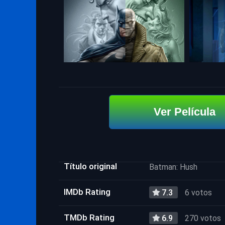
Ver Película
Título original
Batman: Hush
IMDb Rating
7.3
6 votos
TMDb Rating
6.9
270 votos