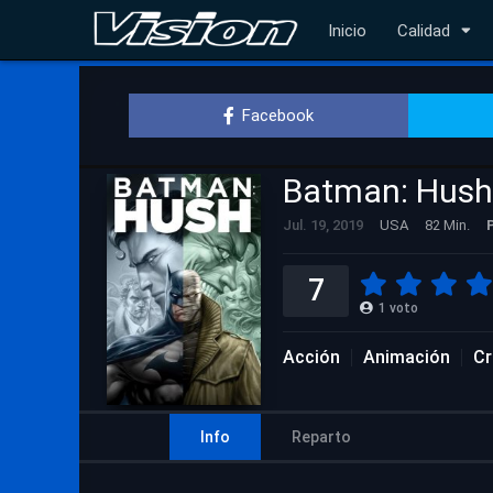
Inicio
Calidad
Facebook
Batman: Hush
Jul. 19, 2019
USA
82 Min.
7
1
voto
Acción
Animación
Cr
Info
Reparto