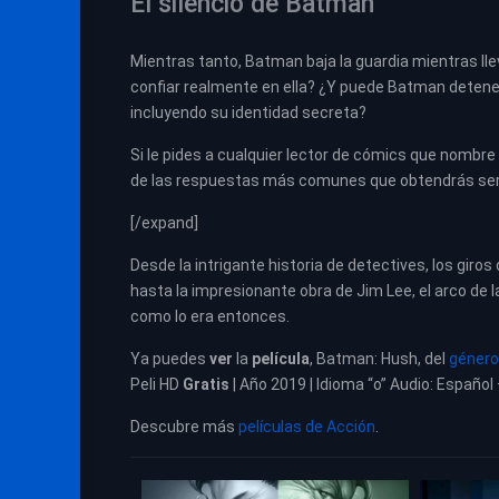
El silencio de Batman
Mientras tanto, Batman baja la guardia mientras lle
confiar realmente en ella? ¿Y puede Batman detener
incluyendo su identidad secreta?
Si le pides a cualquier lector de cómics que nombre
de las respuestas más comunes que obtendrás será
[/expand]
Desde la intrigante historia de detectives, los giros
hasta la impresionante obra de Jim Lee, el arco de 
como lo era entonces.
Ya puedes
ver
la
película
,
Batman: Hush, del
género
Peli HD
Gratis
| Año 2019 | Idioma “o” Audio: Español
Descubre más
películas de Acción
.