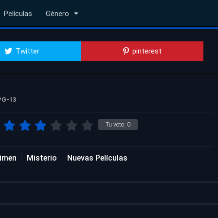
Películas
Género
Twitter
pinterest
PG-13
Tu voto:
0
imen
Misterio
Nuevas Películas