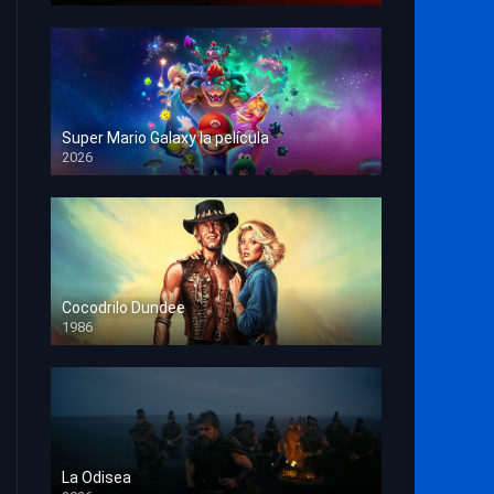
Super Mario Galaxy la película
2026
HD 1080p
Cocodrilo Dundee
1986
HD 1080p
La Odisea