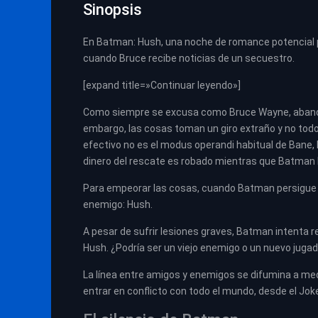
Sinopsis
En Batman: Hush, una noche de romance potencial 
cuando Bruce recibe noticias de un secuestro.
[expand title=»Continuar leyendo»]
Como siempre se excusa como Bruce Wayne, abandona
embargo, las cosas toman un giro extraño y no todo
efectivo no es el modus operandi habitual de Bane, l
dinero del rescate es robado mientras que Batman l
Para empeorar las cosas, cuando Batman persigue al
enemigo: Hush.
A pesar de sufrir lesiones graves, Batman intenta r
Hush. ¿Podría ser un viejo enemigo o un nuevo jugado
La línea entre amigos y enemigos se difumina a medi
entrar en conflicto con todo el mundo, desde el Jo