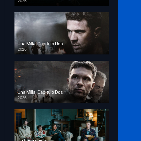
2026
TS Screener
Una Milla: Capítulo Uno
2026
HD 1080p
Una Milla: Capítulo Dos
2026
HD 1080p
Un buen chico