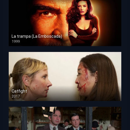
La trampa (La Emboscada)
1999
HD 1080p
Catfight
2017
HD 720p