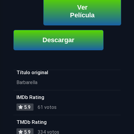
Ver
Película
Descargar
Título original
Barbarella
IMDb Rating
5.9
61 votos
TMDb Rating
5.9
334 votos