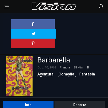
Barbarella
Oct. 10, 1968
Francia
98 Min.
R
Aventura
Comedia
Fantasía
Películas Actualizadas
Info
Reparto