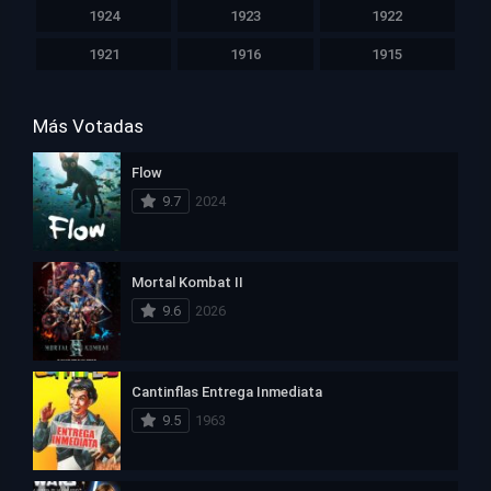
1924
1923
1922
1921
1916
1915
Más Votadas
Flow
9.7
2024
Mortal Kombat II
9.6
2026
Cantinflas Entrega Inmediata
9.5
1963