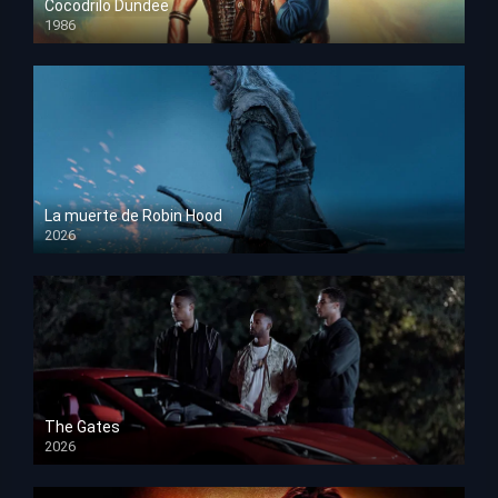
Cocodrilo Dundee
1986
HD 1080p
La muerte de Robin Hood
2026
HD 1080p
The Gates
2026
HD 1080p