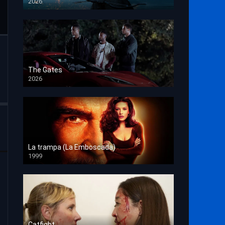
2026
HD 1080p
The Gates
2026
HD 1080p
La trampa (La Emboscada)
1999
HD 1080p
Catfight