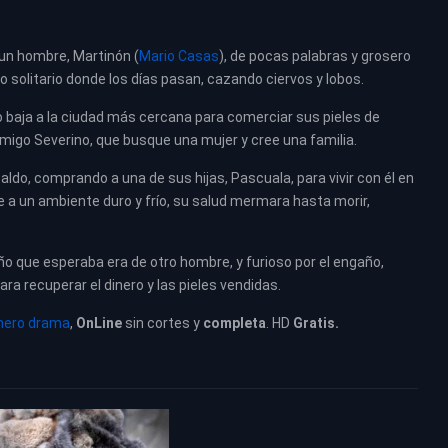
X, un hombre, Martinón (
Mario Casas
), de pocas palabras y grosero
lo solitario donde los días pasan, cazando ciervos y lobos.
o baja a la ciudad más cercana para comerciar sus pieles de
migo Severino, que busque una mujer y cree una familia.
aldo, comprando a una de sus hijas, Pascuala, para vivir con él en
a un ambiente duro y frío, su salud mermara hasta morir,
ño que esperaba era de otro hombre, y furioso por el engaño,
ra recuperar el dinero y las pieles vendidas.
nero drama
,
OnLine
sin cortes y
completa
. HD
Gratis.