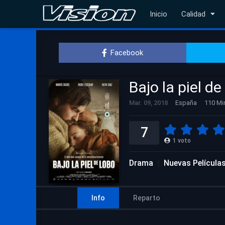
Inicio
Calidad
Facebook
Bajo la piel de
Mar. 09, 2018
España
110 Mi
7
1
voto
Drama
Nuevas Película
Info
Reparto