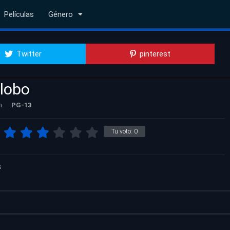
Películas
Género
Twitter
pinterest
 lobo
n.
PG-13
Tu voto:
0
s