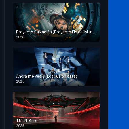
Proyecto Salvación (Proyecto Fin del Mundo)
2026
HD 1080p
Ahora me ves 3 (Los ilusionistas)
2025
HD 1080p
TRON: Ares
2025
HD 1080p