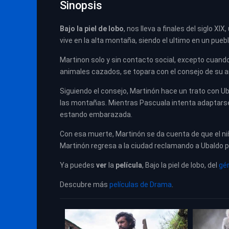
Sinopsis
Bajo la piel de lobo
, nos lleva a finales del siglo XI
vive en la alta montaña, siendo el ultimo en un pueb
Martinon solo y sin contacto social, excepto cuand
animales cazados, se topara con el consejo de su a
Siguiendo el consejo, Martinón hace un trato con Ub
las montañas. Mientras Pascuala intenta adaptarse 
estando embarazada.
Con esa muerte, Martinón se da cuenta de que el ni
Martinón regresa a la ciudad reclamando a Ubaldo pa
Ya puedes
ver
la
película
,
Bajo la piel de lobo,
del
gé
Descubre más
películas de Drama
.