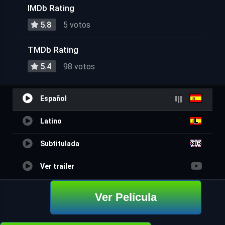
IMDb Rating
5.8
5 votos
TMDb Rating
5.4
98 votos
Español
Latino
Subtitulada
Ver trailer
Ver Película