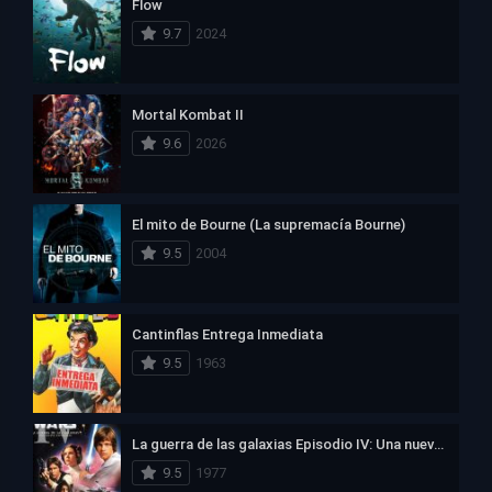
Flow
9.7
2024
Mortal Kombat II
9.6
2026
El mito de Bourne (La supremacía Bourne)
9.5
2004
Cantinflas Entrega Inmediata
9.5
1963
La guerra de las galaxias Episodio IV: Una nueva esperanza
9.5
1977