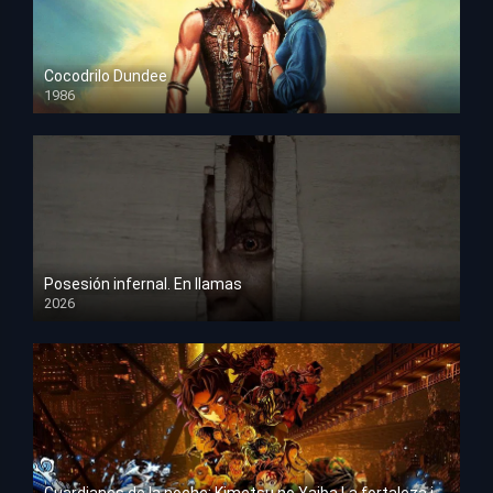
Cocodrilo Dundee
1986
HD 1080p
Posesión infernal. En llamas
2026
HD 1080p
Guardianes de la noche: Kimetsu no Yaiba La fortaleza infinita