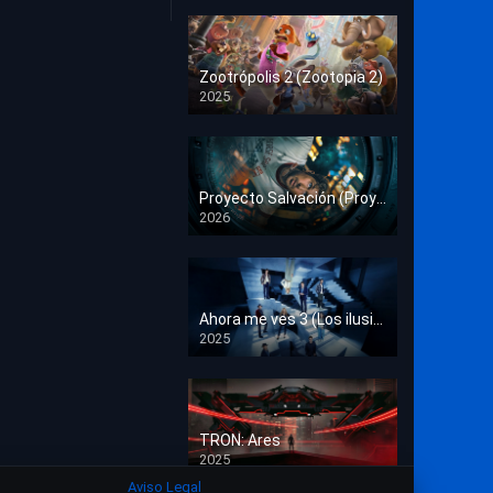
Crimen
Deporte
Zootrópolis 2 (Zootopia 2)
2025
Documental
HD 1080p
Drama
Estrénos en Cine
Proyecto Salvación (Proyecto Fin del Mundo)
2026
HD 1080p
Familia
Familiar
Fantasía
Ahora me ves 3 (Los ilusionistas)
2025
HD 1080p
Guerra
Historia
TRON: Ares
Misterio
2025
HD 1080p
Aviso Legal
Música