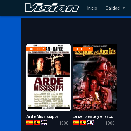
Inicio
Calidad
HD 1080p
HD 1080p
Arde Mississippi
La serpiente y el arco iris
7.9
6.4
1988
1988