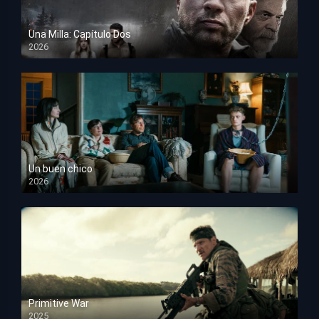
Una Milla: Capítulo Dos
2026
HD 1080p
Un buen chico
2026
HD 1080p
Primitive War
2025