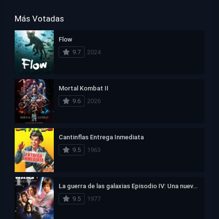
Más Votadas
Flow
9.7
2024
Mortal Kombat II
9.6
2026
Cantinflas Entrega Inmediata
9.5
1963
La guerra de las galaxias Episodio IV: Una nueva esperanza
9.5
1977