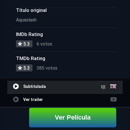
Título original
Aquaslash
IMDb Rating
5.3
6 votos
TMDb Rating
5.3
385 votos
Subtitulada
Ver trailer
Ver Película