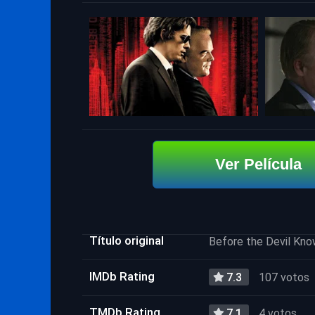
Ver Película
Título original
Before the Devil Kno
IMDb Rating
7.3
107 votos
TMDb Rating
7.1
4 votos