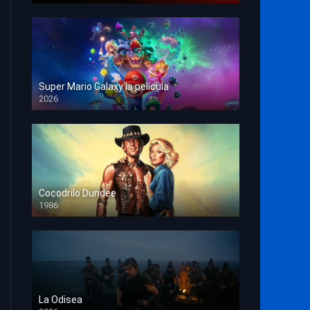
Super Mario Galaxy la película
2026
HD 1080p
Cocodrilo Dundee
1986
HD 1080p
La Odisea