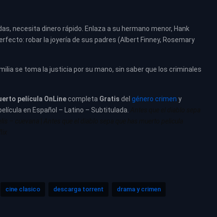
das, necesita dinero rápido. Enlaza a su hermano menor, Hank
rfecto: robar la joyería de sus padres (Albert Finney, Rosemary
amilia se toma la justicia por su mano, sin saber que los criminales
uerto película
OnLine
completa
Gratis
del
género crimen
y
película en Español – Latino – Subtitulada.
Antes que el diablo sepa
elis – cuevana
|
Antes que el diablo sepa que has muerto pelicula
lix
cine clasico
descarga torrent
drama y crimen