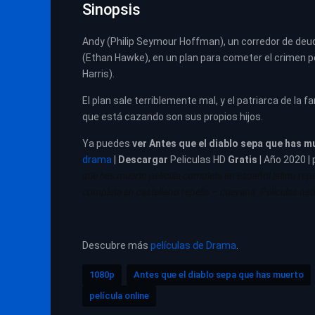
Sinopsis
Andy (Philip Seymour Hoffman), un corredor de deu
(Ethan Hawke), en un plan para cometer el crimen pe
Harris).
El plan sale terriblemente mal, y el patriarca de la f
que está cazando son sus propios hijos.
Ya puedes
ver
Antes que el diablo sepa que has m
drama
|
Descargar
Peliculas HD
Gratis
| Año 2020 | 
que has muerto pelicula completa en español latino rep
completa en castellano repelis – cuevana. Películas netf
Descubre más
películas de Drama
.
1080p
Antes que el diablo sepa que has muerto
película online