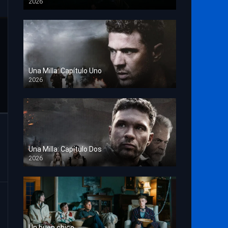
2026
TS Screener
Una Milla: Capítulo Uno
2026
HD 1080p
Una Milla: Capítulo Dos
2026
HD 1080p
Un buen chico