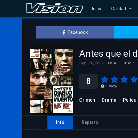
Inicio
Calidad
Facebook
Antes que el 
Sep. 26, 2007
USA
116 Min.
8
1
voto
Crimen
Drama
Pelícu
Info
Reparto