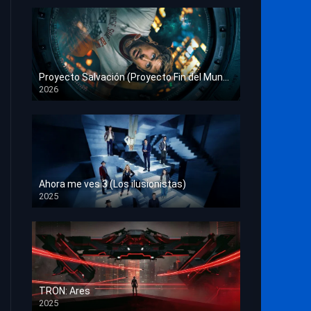
Proyecto Salvación (Proyecto Fin del Mundo)
2026
HD 1080p
Ahora me ves 3 (Los ilusionistas)
2025
HD 1080p
TRON: Ares
2025
HD 1080p