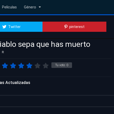
Películas
Género
Twitter
pinterest
diablo sepa que has muerto
R
Tu voto:
0
las Actualizadas