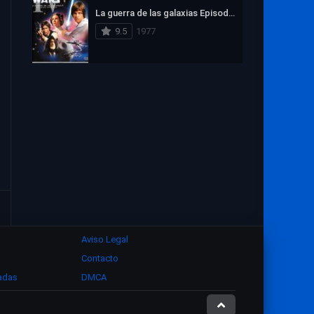
1972
1971
1970
La guerra de las galaxias Episodio IV: Una nueva esperanza
1969
1968
1967
9.5
1977
1966
1965
1964
1963
1962
1961
1960
1959
1958
1957
1956
1955
1954
1953
1952
1951
1950
1949
1948
1947
1946
1945
1944
1943
Aviso Legal
1942
1941
1940
Contacto
1939
1938
1937
zadas
DMCA
1936
1935
1934