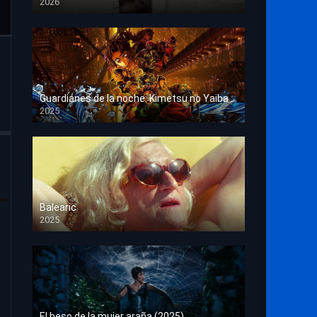
2026
HD 1080p
Guardianes de la noche: Kimetsu no Yaiba La fortaleza infinita
2025
HD 1080p
Balearic
2025
HD 1080p
El beso de la mujer araña (2025)