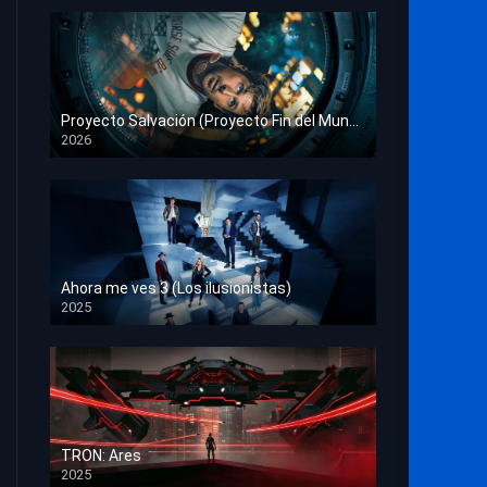
Proyecto Salvación (Proyecto Fin del Mundo)
2026
HD 1080p
Ahora me ves 3 (Los ilusionistas)
2025
HD 1080p
TRON: Ares
2025
HD 1080p