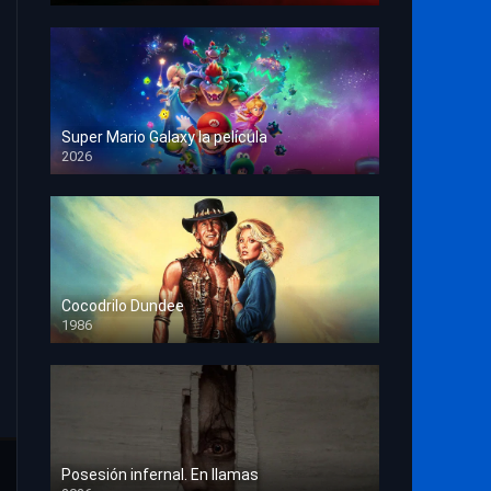
Super Mario Galaxy la película
2026
HD 1080p
Cocodrilo Dundee
1986
HD 1080p
Posesión infernal. En llamas