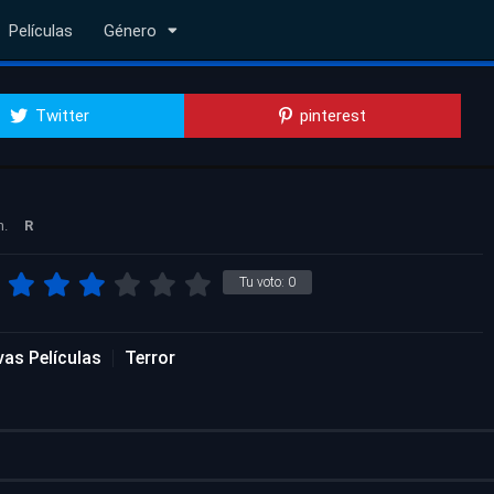
Películas
Género
Twitter
pinterest
n.
R
Tu voto:
0
as Películas
Terror