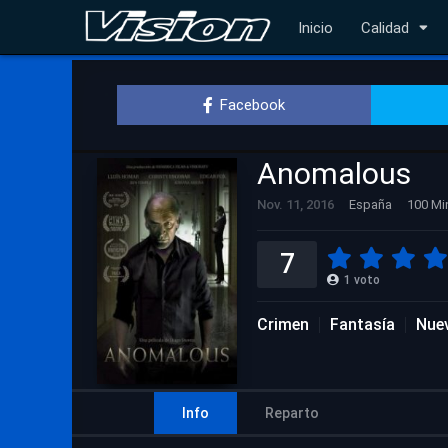
Inicio
Calidad
Facebook
Anomalous
Nov. 11, 2016
España
100 Mi
7
1
voto
Crimen
Fantasía
Nuev
Info
Reparto