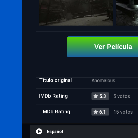
Ver Película
Título original
Anomalous
IMDb Rating
5.3
5 votos
TMDb Rating
6.1
15 votos
Español