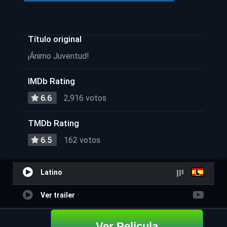
Título original
¡Ánimo Juventud!
IMDb Rating
6.6
2,916 votos
TMDb Rating
6.5
162 votos
Latino
Ver trailer
Ver Película