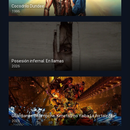
Cocodrilo Dundee
1986
HD 1080p
Posesión infernal. En llamas
2026
HD 1080p
Guardianes de la noche: Kimetsu no Yaiba La fortaleza infinita
2025
HD 1080p