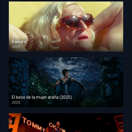
Balearic
2025
HD 1080p
El beso de la mujer araña (2025)
2025
HD 1080p