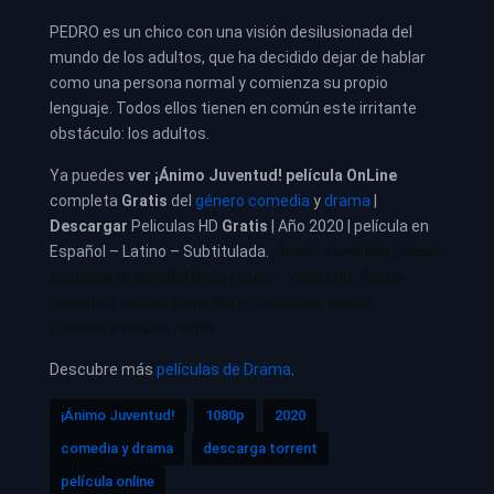
PEDRO es un chico con una visión desilusionada del
mundo de los adultos, que ha decidido dejar de hablar
como una persona normal y comienza su propio
lenguaje. Todos ellos tienen en común este irritante
obstáculo: los adultos.
Ya puedes
ver
¡Ánimo Juventud! película
OnLine
completa
Gratis
del
género comedia
y
drama
|
Descargar
Peliculas HD
Gratis
| Año 2020 | película en
Español – Latino – Subtitulada.
¡Ánimo Juventud! pelicula
completa en español latino repelis – cuevana
|
¡Ánimo
Juventud! pelicula completa en castellano repelis –
cuevana. Películas netflix
Descubre más
películas de Drama
.
¡Ánimo Juventud!
1080p
2020
comedia y drama
descarga torrent
película online