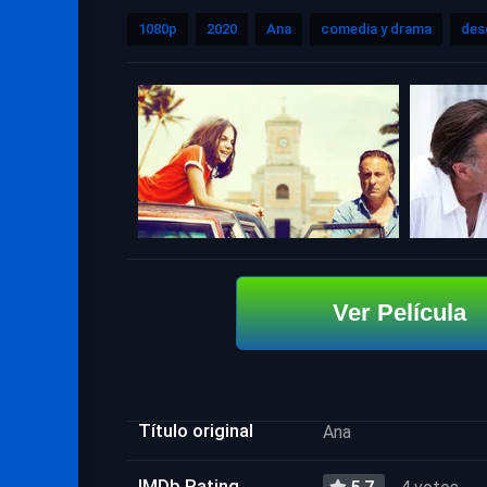
1080p
2020
Ana
comedia y drama
des
Ver Película
Título original
Ana
IMDb Rating