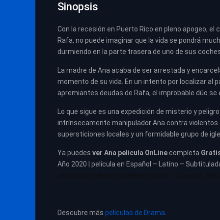
Sinopsis
Con la recesión en Puerto Rico en pleno apogeo, e
Rafa, no puede imaginar que la vida se pondrá muc
durmiendo en la parte trasera de uno de sus coches
La madre de Ana acaba de ser arrestada y encarcelad
momento de su vida. En un intento por localizar al
apremiantes deudas de Rafa, el improbable dúo se em
Lo que sigue es una expedición de misterio y pelig
intrínsecamente manipulador Ana contra violentos 
supersticiones locales y un formidable grupo de igle
Ya puedes
ver
Ana película
OnLine
completa
Grati
Año 2020 | película en Español – Latino – Subtitulad
pelicula completa en castellano repelis – cuevana. Pelícu
Descubre más
películas de Drama
.