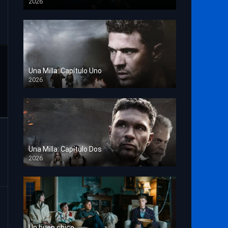
2026
TS Screener
Una Milla: Capítulo Uno
2026
HD 1080p
Una Milla: Capítulo Dos
2026
HD 1080p
Un buen chico