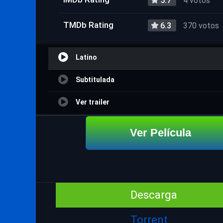
5.7
4 votos
TMDb Rating
6.3
370 votos
Latino
Subtitulada
Ver trailer
Ver Película
Descarga
Torrent