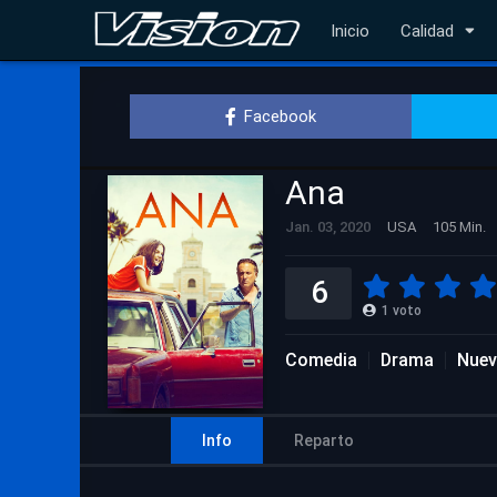
Inicio
Calidad
Facebook
Ana
Jan. 03, 2020
USA
105 Min.
6
1
voto
Comedia
Drama
Nuev
Info
Reparto