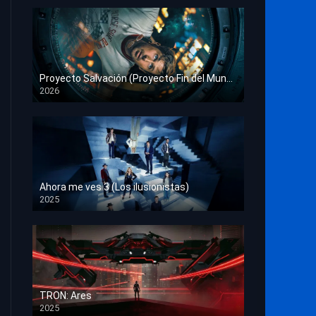
Proyecto Salvación (Proyecto Fin del Mundo)
2026
HD 1080p
Ahora me ves 3 (Los ilusionistas)
2025
HD 1080p
TRON: Ares
2025
HD 1080p