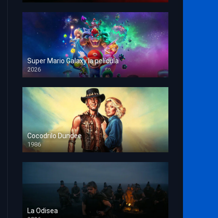
Super Mario Galaxy la película
2026
HD 1080p
Cocodrilo Dundee
1986
HD 1080p
La Odisea