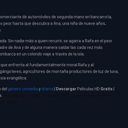
l comerciante de automóviles de segunda mano en bancarrota,
ho peor hasta que descubra a Ana, una niña de nueve años,
.
a. Sin nadie más a quien recurrir, se agarra a Rafa en el peor
 padre de Ana y de alguna manera saldar las cada vez más
barca en un colorido viaje a través de la isla.
ro que enfrenta al fundamentalmente moral Rafa y al
gángsteres, agricultores de montaña productores de luz de luna,
sia evangélica.
s
del
género comedia
y
drama
|
Descargar
Peliculas HD
Gratis
|
a.
Ana pelicula completa en español latino repelis – cuevana
|
Ana
las netflix