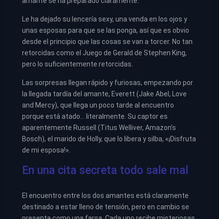
amante se ha preparado claramente.
Le ha dejado su lencería sexy, una venda en los ojos y
unas esposas para que se las ponga, así que es obvio
desde el principio que las cosas se van a torcer. No tan
retorcidas como el Juego de Gerald de Stephen King,
pero lo suficientemente retorcidas.
Las sorpresas llegan rápido y furiosas, empezando por
la llegada tardía del amante, Everett (Jake Abel, Love
and Mercy), que llega un poco tarde al encuentro
porque está atado… literalmente. Su captor es
aparentemente Russell (Titus Welliver, Amazon’s
Bosch), el marido de Holly, que lo libera y silba, «¡Disfruta
de mi esposa!».
En una cita secreta todo sale mal
El encuentro entre los dos amantes está claramente
destinado a estar lleno de tensión, pero en cambio se
presenta como una farsa. Cada uno recibe misteriosas