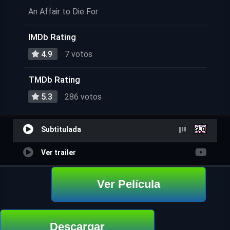
An Affair to Die For
IMDb Rating
4.9
7 votos
TMDb Rating
5.3
286 votos
Subtitulada
Ver trailer
Ver Película
Descargar