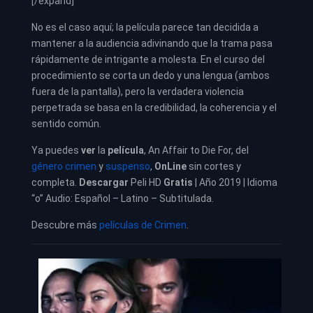
[/expand]
No es el caso aquí; la película parece tan decidida a
mantener a la audiencia adivinando que la trama pasa
rápidamente de intrigante a molesta. En el curso del
procedimiento se corta un dedo y una lengua (ambos
fuera de la pantalla), pero la verdadera violencia
perpetrada se basa en la credibilidad, la coherencia y el
sentido común.
Ya puedes
ver
la
película
,
An Affair to Die For, del
género crimen
y
suspenso
,
OnLine
sin cortes y
completa.
Descargar
Peli HD
Gratis
| Año 2019 | Idioma
“o” Audio: Español – Latino – Subtitulada.
Descubre más
películas de Crimen
.