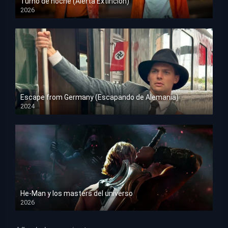
Turno de noche (Alerta Extinción)
2026
HD 1080p
Escape from Germany (Escapando de Alemania)
2024
HD 1080p
He-Man y los masters del universo
2026
HD 1080p