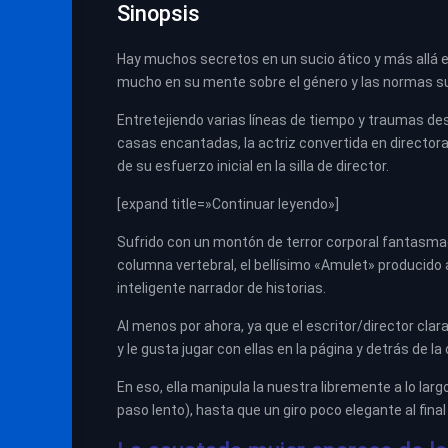
Sinopsis
Hay muchos secretos en un sucio ático y más allá en
mucho en su mente sobre el género y las normas sup
Entretejiendo varias líneas de tiempo y traumas de
casas encantadas, la actriz convertida en director
de su esfuerzo inicial en la silla de director.
[expand title=»Continuar leyendo»]
Sufrido con un montón de terror corporal fantasmag
columna vertebral, el bellísimo «Amulet» producido 
inteligente narrador de historias.
Al menos por ahora, ya que el escritor/director cla
y le gusta jugar con ellas en la página y detrás de l
En eso, ella manipula la nuestra libremente a lo larg
paso lento), hasta que un giro poco elegante al fin