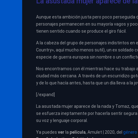
La asustada mujer aparece de l
Aunque esta ambición justa pero poco perseguida d
personajes permanecen en su mayoría vagos y poco
tienen sentido cuando se produce el giro fácil.
A la cabeza del grupo de personajes indistintos en
Country», aquí mucho menos sutil), un ex soldado c
especie de guerra europea sin nombre o un conflicto c
Nos encontramos con él mientras hace su trabajo ad
ciudad más cercana. A través de un escurridizo gote
y de lo que hacía antes, hasta que un día lleva a la 
[/expand]
La asustada mujer aparece de la nada y Tomaz, que
se esfuerza ineptamente por hacerla sentir segura 
su voz y lenguaje corporal.
Ya puedes
ver
la
película
, Amulet | 2020, del
género 