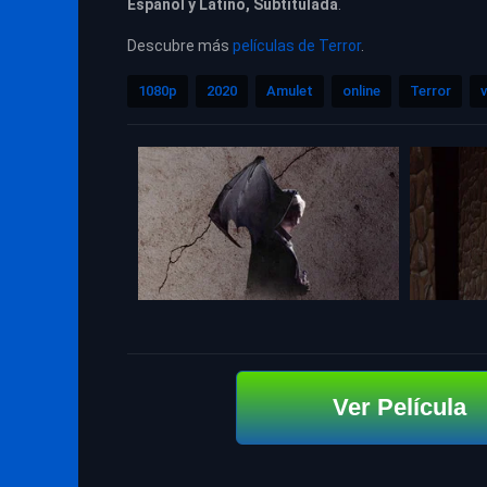
Español y Latino, Subtitulada
.
Descubre más
películas de Terror
.
1080p
2020
Amulet
online
Terror
v
Ver Película