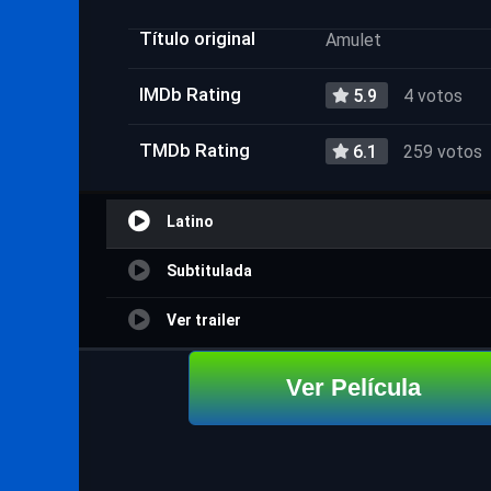
Título original
Amulet
IMDb Rating
5.9
4 votos
TMDb Rating
6.1
259 votos
Latino
Subtitulada
Ver trailer
Ver Película