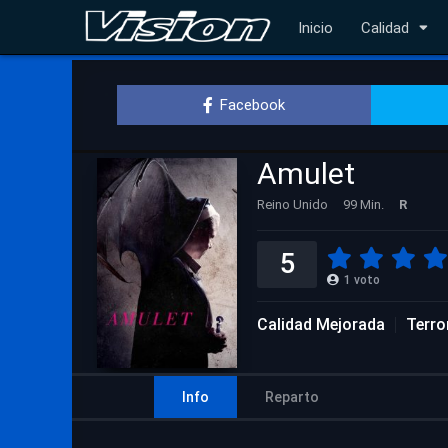
Inicio
Calidad
Facebook
Amulet
Reino Unido
99 Min.
R
5
1
voto
Calidad Mejorada
Terro
Info
Reparto