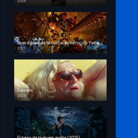
2026
HD 1080p
Guardianes de la noche: Kimetsu no Yaiba La fortaleza infinita
2025
HD 1080p
Balearic
2025
HD 1080p
El beso de la mujer araña (2025)