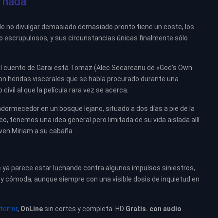
a nada
e no divulgar demasiado demasiado pronto tiene un coste, los
 escrupulosos, y sus circunstancias únicas finalmente sólo
 el cuento de Garai está Tomaz (Alec Secareanu de «God’s Own
on heridas viscerales que se había procurado durante una
ivil al que la película rara vez se acerca.
ormecedor en un bosque lejano, situado a dos días a pie de la
o, tenemos una idea general pero limitada de su vida aislada allí
joven Miriam a su cabaña.
 ya parece estar luchando contra algunos impulsos siniestros,
y cómoda, aunque siempre con una visible dosis de inquietud en
terror
,
OnLine
sin cortes y completa. HD
Gratis. con audio