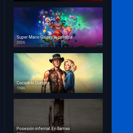
Super Mario Galaxy la película
2026
HD 1080p
Cocodrilo Dundee
1986
HD 1080p
Posesión infernal. En llamas