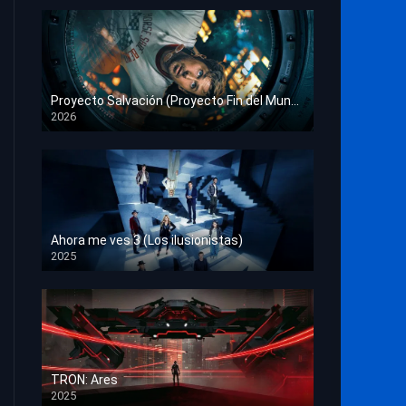
Proyecto Salvación (Proyecto Fin del Mundo)
2026
HD 1080p
Ahora me ves 3 (Los ilusionistas)
2025
HD 1080p
TRON: Ares
2025
HD 1080p