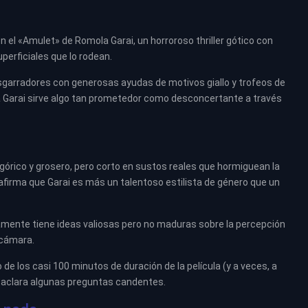
 el «Amulet» de Romola Garai, un horroroso thriller gótico con
erficiales que lo rodean.
sgarradores con generosas ayudas de motivos giallo y trofeos de
a Garai sirve algo tan prometedor como desconcertante a través
órico y grosero, pero corto en sustos reales que hormiguean la
afirma que Garai es más un talentoso estilista de género que un
ramente tiene ideas valiosas pero no maduras sobre la percepción
a cámara.
o de los casi 100 minutos de duración de la película (y a veces, a
al aclara algunas preguntas candentes.