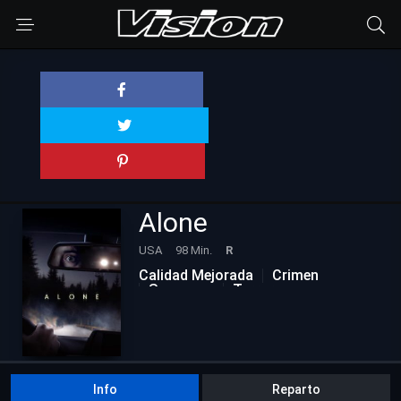
Alone
USA
98 Min.
R
Calidad Mejorada
Crimen
Suspenso
Terror
Info
Reparto