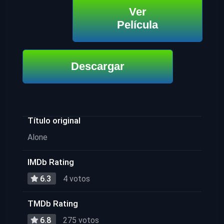
Ver
Película
Descargar
Título original
Alone
IMDb Rating
6.3
4 votos
TMDb Rating
6.8
275 votos