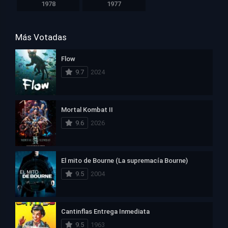
1978
1977
Más Votadas
Flow
9.7
2024
Mortal Kombat II
9.6
2026
El mito de Bourne (La supremacía Bourne)
9.5
2004
Cantinflas Entrega Inmediata
9.5
1963