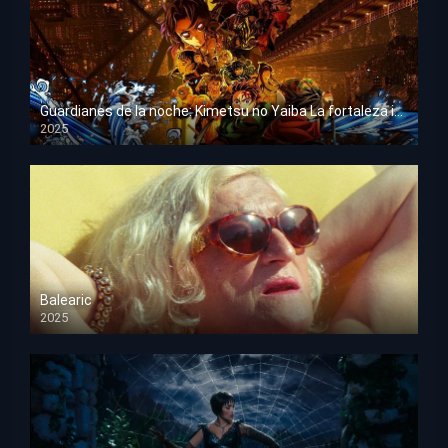
Guardianes de la noche: Kimetsu no Yaiba La fortaleza infinita
2025
HD 1080p
Balearic
2025
HD 1080p