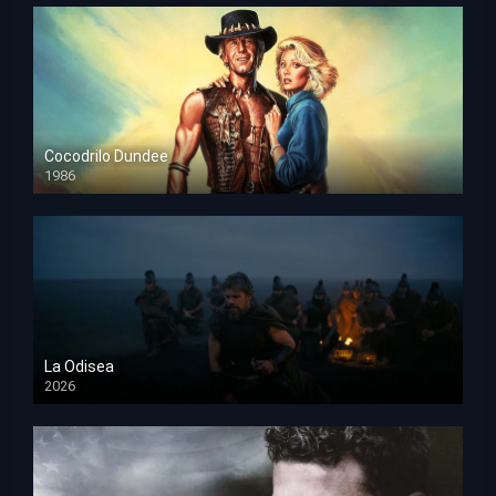
Cocodrilo Dundee
1986
HD 1080p
La Odisea
2026
TS Screener