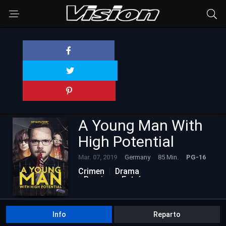
A Young Man With
High Potential
Mar. 07, 2019
Germany
85 Min.
PG-16
Crimen
Drama
Proximos Estrénos
Info
Reparto