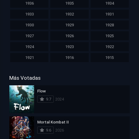
1936
1935
1934
1933
1932
1931
1930
1929
1928
1927
1926
1925
1924
1923
1922
1921
1916
1915
Más Votadas
Flow
9.7
2024
Mortal Kombat II
9.6
2026