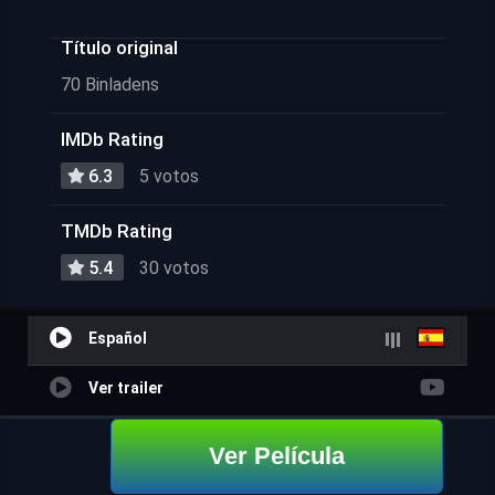
Título original
70 Binladens
IMDb Rating
6.3
5 votos
TMDb Rating
5.4
30 votos
Español
Ver trailer
Ver Película