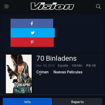
70 Binladens
Mar. 08, 2019
España
105 Min.
PG-13
Crimen
Nuevas Películas
Suspenso
Info
Reparto