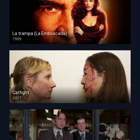
La trampa (La Emboscada)
1999
HD 1080p
Catfight
2017
HD 720p