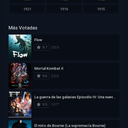
1921
1916
1915
Más Votadas
Flow
9.7
2024
Mortal Kombat II
9.6
2026
La guerra de las galaxias Episodio IV: Una nueva esperanza
9.5
1977
El mito de Bourne (La supremacía Bourne)