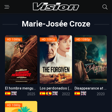
Marie-Josée Croze
HD 1080p
HD 1080p
HD 1080p
El hombre menguante
Los perdonados (The Forgiven)
Disappearance at Clifton Hill
5.4
6.1
5.3
2025
2022
2020
HD 1080p