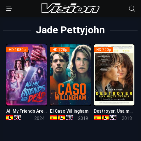
Jade Pettyjohn
HD 1080p
HD 720p
HD 720p
All My Friends Are Dead
El Caso Willingham
Destroyer. Una mujer herida
4.9
6.4
6.5
2024
2019
2018