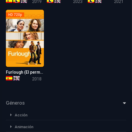
2019
2023
2021
HD 720p
Furlough (El permiso)
5.4
2018
Géneros
Acción
Animación