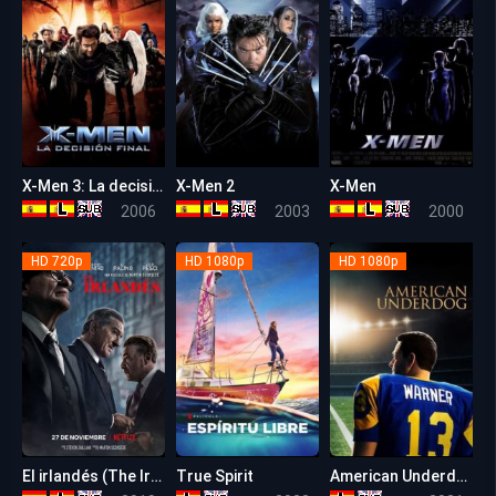
X-Men 3: La decisión final
X-Men 2
X-Men
6.6
7.4
7.4
2006
2003
2000
HD 720p
HD 1080p
HD 1080p
El irlandés (The Irishman)
True Spirit
American Underdog
8.7
7.1
7.4