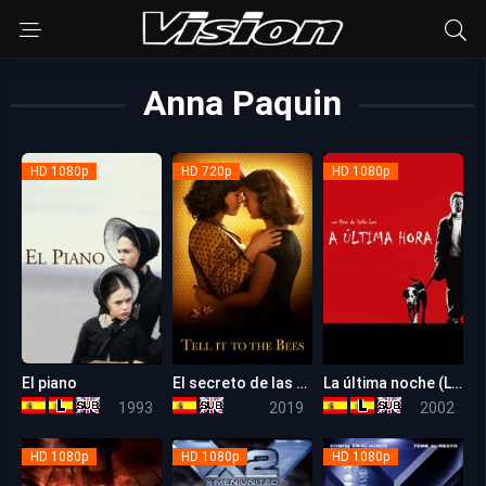
Anna Paquin
HD 1080p
HD 720p
HD 1080p
El piano
El secreto de las abejas
La última noche (La hora 25)
7.5
5.3
7.6
1993
2019
2002
HD 1080p
HD 1080p
HD 1080p