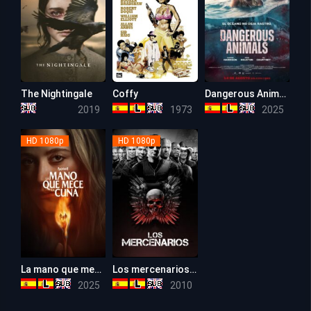
The Nightingale
Coffy
Dangerous Animals (Animales Peligrosos)
6.1
6.8
6.4
2019
1973
2025
HD 1080p
HD 1080p
La mano que mece la cuna (2025)
Los mercenarios (Los indestructibles)
5.3
6.4
2025
2010