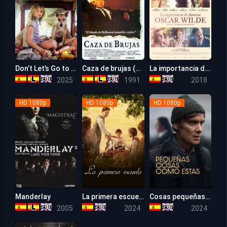
Don’t Let’s Go to the Dogs Tonight
Caza de brujas (Culpable por sospecha)
La importancia de llamarse Oscar Wilde
6.9
6.6
6.3
2025
1991
2018
HD 1080p
HD 1080p
HD 1080p
Manderlay
La primera escuela
Cosas pequeñas como estas
7.2
6.6
6.7
2005
2024
2024