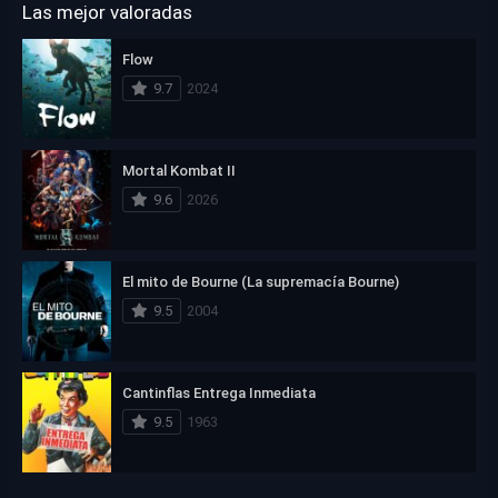
Las mejor valoradas
Flow
9.7
2024
Mortal Kombat II
9.6
2026
El mito de Bourne (La supremacía Bourne)
9.5
2004
Cantinflas Entrega Inmediata
9.5
1963