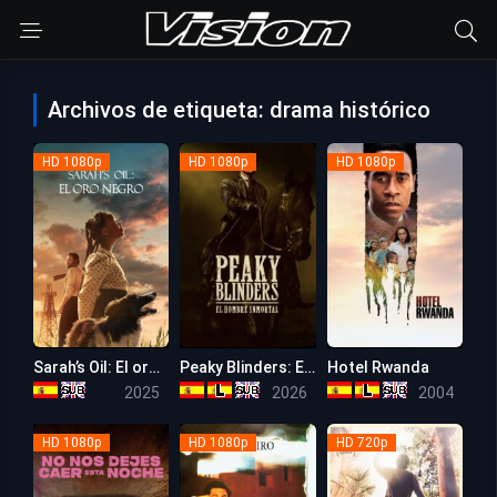
Archivos de etiqueta: drama histórico
HD 1080p
HD 1080p
HD 1080p
Sarah’s Oil: El oro negro
Peaky Blinders: El hombre inmortal
Hotel Rwanda
6.8
7.3
8.1
2025
2026
2004
HD 1080p
HD 1080p
HD 720p