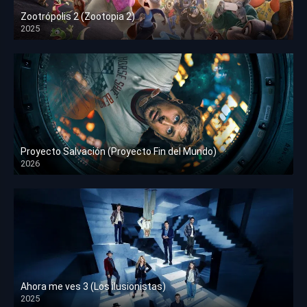
Zootrópolis 2 (Zootopia 2)
2025
HD 1080p
Proyecto Salvación (Proyecto Fin del Mundo)
2026
HD 1080p
Ahora me ves 3 (Los ilusionistas)
2025
HD 1080p