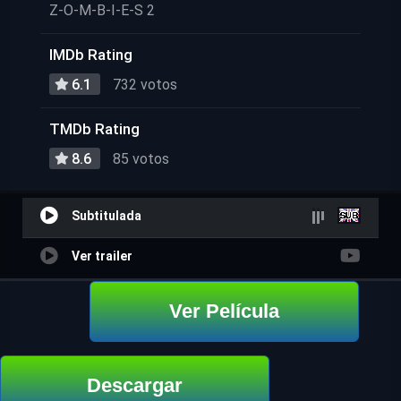
Z-O-M-B-I-E-S 2
IMDb Rating
6.1
732 votos
TMDb Rating
8.6
85 votos
Subtitulada
Ver trailer
Ver Película
Descargar