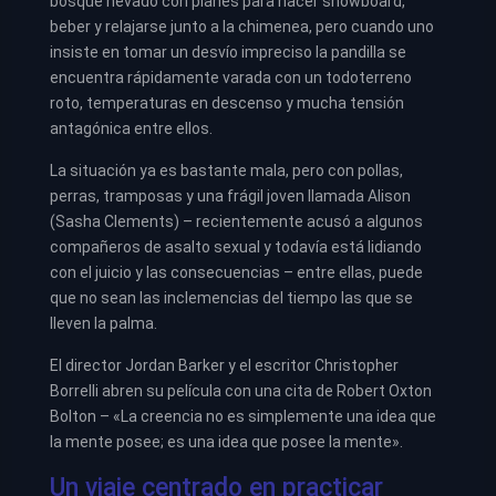
bosque nevado con planes para hacer snowboard,
beber y relajarse junto a la chimenea, pero cuando uno
insiste en tomar un desvío impreciso la pandilla se
encuentra rápidamente varada con un todoterreno
roto, temperaturas en descenso y mucha tensión
antagónica entre ellos.
La situación ya es bastante mala, pero con pollas,
perras, tramposas y una frágil joven llamada Alison
(Sasha Clements) – recientemente acusó a algunos
compañeros de asalto sexual y todavía está lidiando
con el juicio y las consecuencias – entre ellas, puede
que no sean las inclemencias del tiempo las que se
lleven la palma.
El director Jordan Barker y el escritor Christopher
Borrelli abren su película con una cita de Robert Oxton
Bolton – «La creencia no es simplemente una idea que
la mente posee; es una idea que posee la mente».
Un viaje centrado en practicar