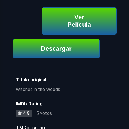
Ver
Película
Descargar
Título original
Witches in the Woods
IMDb Rating
4.9
5 votos
TMDb Rating