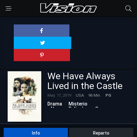
We Have Always
Lived in the Castle
May. 17, 2019
USA
96 Min.
PG
Drama
Misterio
Nuevas Películas
Suspenso
Info
Reparto