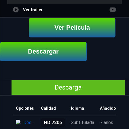
Ver trailer
Ver Película
Descargar
Descarga
Opciones
Calidad
Idioma
Añadido
Descarga
HD 720p
Subtitulada
7 años