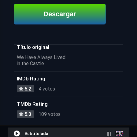
Descargar
Título original
We Have Always Lived
in the Castle
IMDb Rating
6.2
4 votos
TMDb Rating
5.3
109 votos
Subtitulada