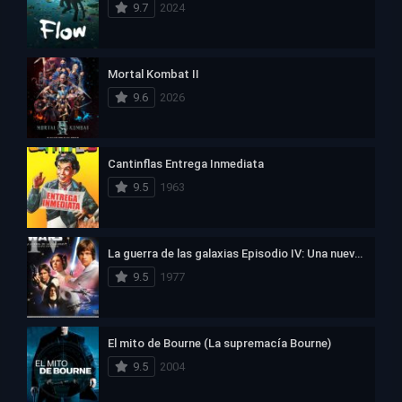
9.7
2024
Mortal Kombat II
9.6
2026
Cantinflas Entrega Inmediata
9.5
1963
La guerra de las galaxias Episodio IV: Una nueva esperanza
9.5
1977
El mito de Bourne (La supremacía Bourne)
9.5
2004