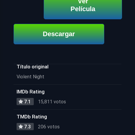
Ver
Película
Descargar
Título original
Violent Night
IMDb Rating
7.1
15,811 votos
TMDb Rating
7.3
206 votos