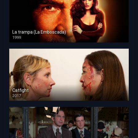
La trampa (La Emboscada)
1999
HD 1080p
Catfight
2017
HD 720p