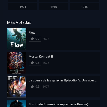
1921
1916
1915
Más Votadas
Flow
9.7
2024
Mortal Kombat II
9.6
2026
La guerra de las galaxias Episodio IV: Una nueva esperanza
9.5
1977
El mito de Bourne (La supremacía Bourne)