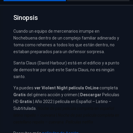
Sinopsis
Cuando un equipo de mercenarios irrumpe en
Nochebuena dentro de un complejo familiar adinerado y
toma como rehenes a todos los que están dentro, no
estaban preparados para un defensor sorpresa.
Santa Claus (David Harbour) está en el edificio y a punto
de demostrar por qué este Santa Claus, no es ningún
santo.
Ya puedes
ver
Violent Night película
OnLine
completa
Gratis
del género acción y crimen |
Descargar
Peliculas
HD
Gratis
| Año 2022 | película en Español – Latino –
Subtitulada.
Noche de paz pelicula completa en español
latino repelis – cuevana
|
Noche de paz pelicula completa en
castellano repelis – cuevana. Películas netflix