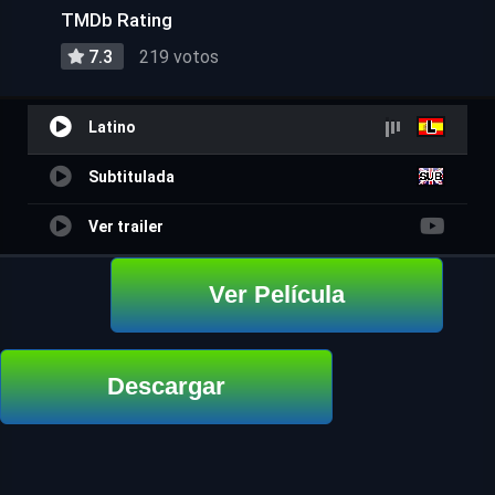
TMDb Rating
7.3
219 votos
Latino
Subtitulada
Ver trailer
Ver Película
Descargar