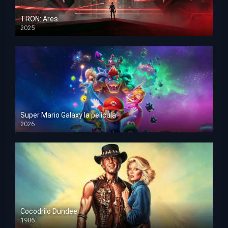
TRON: Ares
2025
HD 1080p
Super Mario Galaxy la película
2026
HD 1080p
Cocodrilo Dundee
1986
HD 1080p