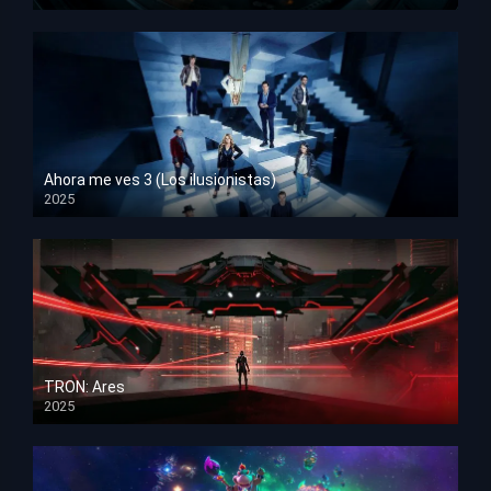
HD 1080p
Ahora me ves 3 (Los ilusionistas)
2025
HD 1080p
TRON: Ares
2025
HD 1080p