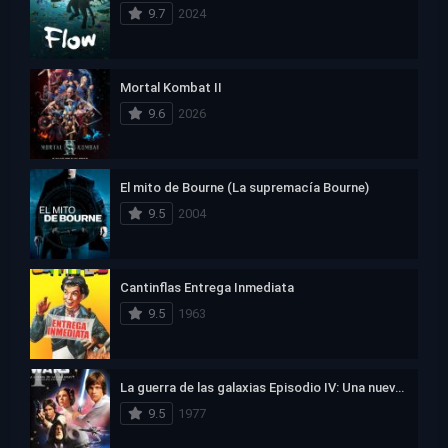
9.7
2024
Mortal Kombat II
9.6
2026
El mito de Bourne (La supremacía Bourne)
9.5
2004
Cantinflas Entrega Inmediata
9.5
1963
La guerra de las galaxias Episodio IV: Una nueva esperanza
9.5
1977