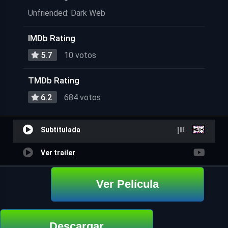
Unfriended: Dark Web
IMDb Rating
5.7
10 votos
TMDb Rating
6.2
684 votos
Subtitulada
Ver trailer
Ver Película
Descargar