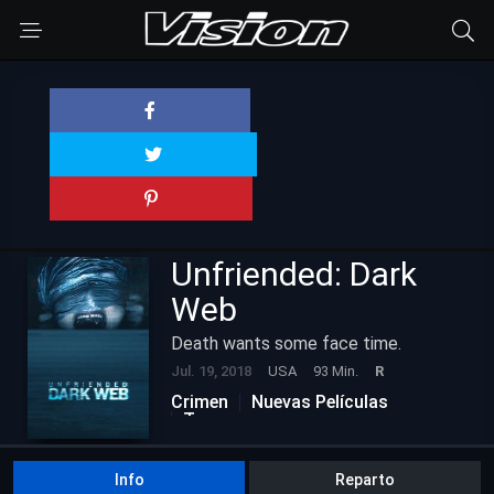
Unfriended: Dark
Web
Death wants some face time.
Jul. 19, 2018
USA
93 Min.
R
Crimen
Nuevas Películas
Terror
Info
Reparto