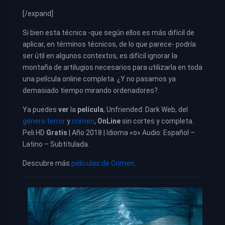
[/expand]
Si bien esta técnica -que según ellos es más difícil de
aplicar, en términos técnicos, de lo que parece- podría
ser útil en algunos contextos, es difícil ignorar la
montaña de artilugios necesarios para utilizarla en toda
una película online completa. ¿Y no pasamos ya
demasiado tiempo mirando ordenadores?.
Ya puedes
ver
la
película
, Unfriended: Dark Web, del
género terror
y
crimen
,
OnLine
sin cortes y completa.
Peli HD
Gratis
| Año 2018 | Idioma «o» Audio: Español –
Latino – Subtitulada.
Descubre más
películas de Crimen
.