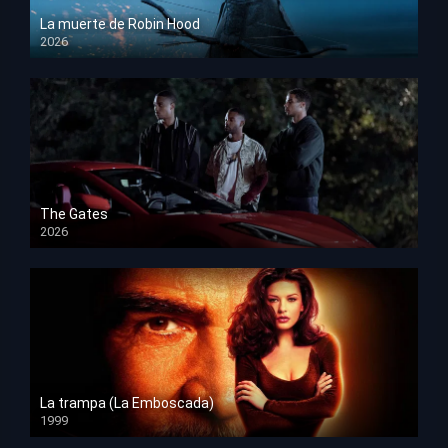
La muerte de Robin Hood
2026
HD 1080p
The Gates
2026
HD 1080p
La trampa (La Emboscada)
1999
HD 1080p