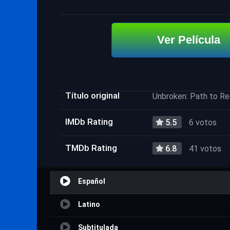
Ver Película
Título original
Unbroken: Path to R
IMDb Rating
5.5
6 votos
TMDb Rating
6.8
41 votos
Español
Latino
Subtitulada