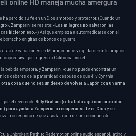
elí online HD maneja mucha amergura
ue ha perdido su fe en un Dios amoroso y protector. (Cuando un
ro», Zamperini se resiste: «
Los milagros no salvaron las
cas hicieron eso.
«) Así que empieza a automedicarse con el
e borracho en giras de bonos de guerra.
s está de vacaciones en Miami, conoce y rápidamente le propone
comprensiva que regresa a California con él.
 la bebida empeora, y Zamperini -que no puede encontrar un
n los deberes de la paternidad después de que él y Cynthia
 otra cosa que no sea un deseo de volver a Japón con un arma
l que el reverendo
Billy Graham (retratado aquí con autoridad
am) para ayudar a Zamperini a recuperar su fe en Dios
y su
nza a su esposo de que asista a una de las reuniones de
cula Unbroken: Path to Redemption online audio español, latino y