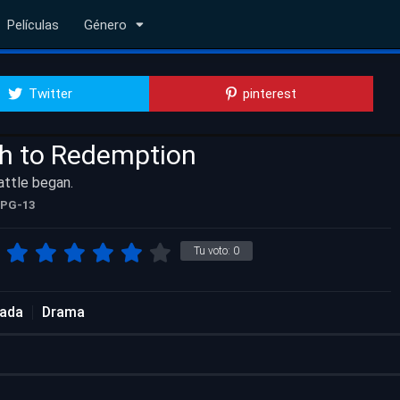
Películas
Género
Twitter
pinterest
h to Redemption
attle began.
PG-13
Tu voto:
0
rada
Drama