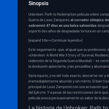
Sinopsis
Unbroken: Path to Redemption película online comp
Guerra de Louis Zamperini,
el corredor olímpico de
sobrevivió 47 días en una balsa salvavidas
después
soportó dos años de despiadada tortura en un cam
[expand title=»Continuar leyendo»]
Este seguimiento -que, al igual que su predecesor, 
«Unbroken: A World War II Story of Survival, Resilie
redención de la Segunda Guerra Mundial) – se centr
la desilusión aplastante, y las pesadillas y alucin
Sería injusto, y no del todo exacto, descartar ver y
irremediablemente aburrido y sin mérito. El bien fu
principal de Louis Zamperini con una actuación qu
del Ejército. Y a pesar de las restricciones de lo q
película evoca persuasivamente un sabor de la déc
La historia de Unbroken: Path to