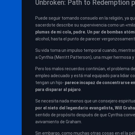
Unbroken: Path to Redemption p
Puede seguir tomando consuelo en la religión, ya q
sacerdote describe su supervivencia como un «milag
plumas de mi cola, padre. Un par de bombas atómi
alcohol, hasta el punto de parecer vergonzosament
Su vida toma un impulso temporal cuando, mientra
a Cynthia (Merritt Patterson), una mujer hermosa y 
Pero los malos recuerdos continúan, el problema de
empleo adecuado y está mal equipado para lidiar co
tengan un hijo-
parece incapaz de concentrarse en
para disparar al pájaro
.
Se necesita nada menos que un consejero espiritua
por el nieto del legendario evangelista, Will Grah
sentido de propósito después de que Cynthia conve
avivamiento de Graham.
Sin embargo, como muchas otras cosas en el la pelí