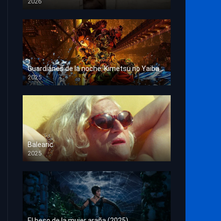
2026
HD 1080p
Guardianes de la noche: Kimetsu no Yaiba La fortaleza infinita
2025
HD 1080p
Balearic
2025
HD 1080p
El beso de la mujer araña (2025)