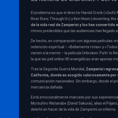
El problema es que el director Harold Cronk («God’s
River Runs Through It») y Ken Hixon («Inventing the
de la vida real de Zamperini y los han convertido
ritmos predecibles que las audiencias han llegado 
De hecho, en comparación con algunas películas onli
redención espiritual – «Bellamente rotas» y «Todo
vienen a la mente – la película Unbroken: Path to 
la que las pelí online HD evangélicas eran apenas 
Tras la Segunda Guerra Mundial,
Zamperini regresa
California, donde es acogido calurosamente por s
comunicación nacionales. Sin embargo, desde el prin
mercancía dañada.
Está emocionalmente marcado por sus experiencias
Mutsuhiro Watanabe (David Sakurai), alias el Pájaro,
deleitó en hacer de la vida de Zamperini un infierno.