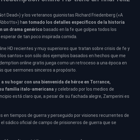
 Not Dead») y los veteranos guionistas Richard Friedenberg («A
 Abbotts») h
an tomado los detalles específicos de la historia
 en un drama genérico
basado en la fe que golpea todos los
a esperar de tan poco inspirada comida.
ne HD recientes y muy superiores que tratan sobre crisis de fe y
s los santos» son sólo dos ejemplos basados en hechos que me
Redemption online gratis juega como un retroceso a una época en
más que sermones sinceros a propósito.
 a su hogar con una bienvenida de héroe en Torrance,
u familia italo-americana
y celebrado por los medios de
cipio está claro que, a pesar de su fachada alegre, Zamperini es
 en tiempos de guerra y perseguido por visiones recurrentes de
 el sádico oficial de campo de prisioneros de guerra que se