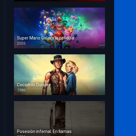
Super Mario Galaxy la película
2026
HD 1080p
Cocodrilo Dundee
1986
HD 1080p
Posesión infernal. En llamas