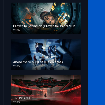
Proyecto Salvación (Proyecto Fin del Mundo)
2026
HD 1080p
Ahora me ves 3 (Los ilusionistas)
2025
HD 1080p
TRON: Ares
2025
HD 1080p