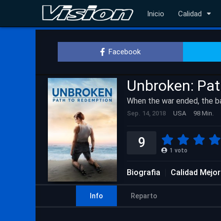
Inicio
Calidad
Facebook
Unbroken: Pat
When the war ended, the b
Sep. 14, 2018
USA
98 Min.
9
1
voto
Biografia
Calidad Mejo
Info
Reparto