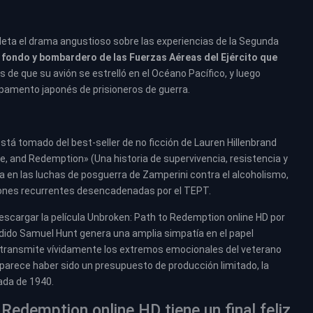
leta el drama angustioso sobre las experiencias de la Segunda
 fondo y bombardero de las Fuerzas Aéreas del Ejército que
 de que su avión se estrelló en el Océano Pacífico, y luego
pamento japonés de prisioneros de guerra.
está tomado del best-seller de no ficción de Lauren Hillenbrand
nce, and Redemption» (Una historia de supervivencia, resistencia y
a en las luchas de posguerra de Zamperini contra el alcoholismo,
aciones recurrentes desencadenadas por el TEPT.
 descargar la película Unbroken: Path to Redemption online HD por
ndido Samuel Hunt genera una amplia simpatía en el papel
e transmite vívidamente los extremos emocionales del veterano
ue parece haber sido un presupuesto de producción limitado, la
ada de 1940.
 Redemption online HD tiene un final feliz