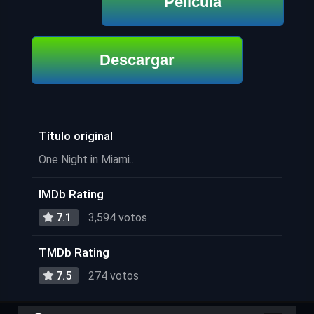
Película
Descargar
Título original
One Night in Miami...
IMDb Rating
7.1
3,594 votos
TMDb Rating
7.5
274 votos