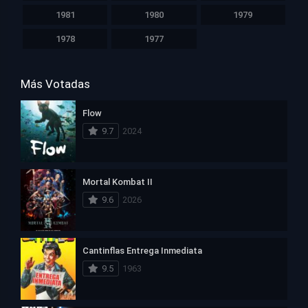
1981
1980
1979
1978
1977
Más Votadas
Flow
9.7
2024
Mortal Kombat II
9.6
2026
Cantinflas Entrega Inmediata
9.5
1963