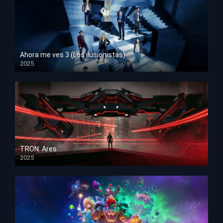
Ahora me ves 3 (Los ilusionistas)
2025
HD 1080p
TRON: Ares
2025
HD 1080p