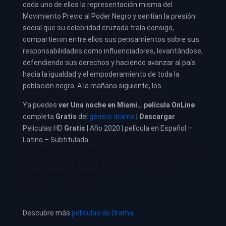
cada uno de ellos la representación misma del
Movimiento Previo al Poder Negro y sentían la presión
social que su celebridad cruzada traía consigo,
compartieron entre ellos sus pensamientos sobre sus
responsabilidades como influenciadores, levantándose,
defendiendo sus derechos y haciendo avanzar al país
hacia la igualdad y el empoderamiento de toda la
población negra. A la mañana siguiente, los …
Ya puedes
ver
Una noche en Miami… película
OnLine
completa
Gratis
del
género drama
|
Descargar
Peliculas HD
Gratis
| Año 2020 | película en Español –
Latino – Subtitulada.
Una noche en Miami… pelicula
completa en español latino repelis – cuevana
|
Una noche
en Miami… pelicula completa en castellano repelis –
cuevana. Películas netflix
Descubre más
películas de Drama
.